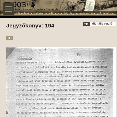
digitális verzió
Jegyzőkönyv: 194