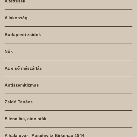
A tettesek
A lakosság
Budapesti zsidók
Nők
Az első mészárlás
Antiszemitizmus
Zsidó Tanács
Ellenállás, cionisták
A halálgyár - Auschwitz-Birkenau 1944