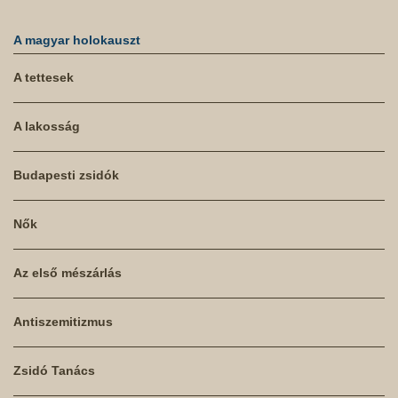
A magyar holokauszt
A tettesek
A lakosság
Budapesti zsidók
Nők
Az első mészárlás
Antiszemitizmus
Zsidó Tanács