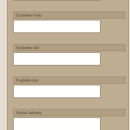
Születési hely:
Születési idő:
Foglalkozás:
Utolsó lakhely: