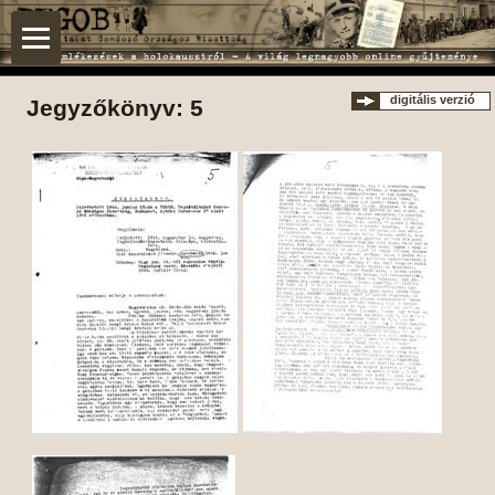
digitális verzió
Jegyzőkönyv: 5