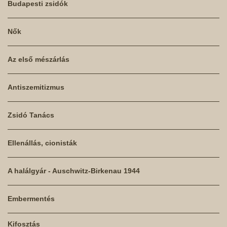
Budapesti zsidók
Nők
Az első mészárlás
Antiszemitizmus
Zsidó Tanács
Ellenállás, cionisták
A halálgyár - Auschwitz-Birkenau 1944
Embermentés
Kifosztás