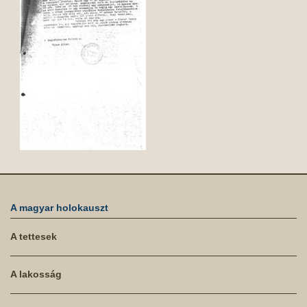
A magyar holokauszt
A tettesek
A lakosság