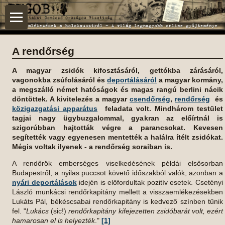
A rendőrség
A magyar zsidók kifosztásáról, gettókba zárásáról,
vagonokba zsúfolásáról és
deportálásáról
a magyar kormány,
a megszálló német hatóságok és magas rangú berlini nácik
döntöttek. A kivitelezés a magyar
csendőrség
,
rendőrség
és
közigazgatási apparátus
feladata volt. Mindhárom testület
tagjai nagy ügybuzgalommal, gyakran az előírtnál is
szigorúbban hajtották végre a parancsokat. Kevesen
segítették vagy egyenesen mentették a halálra ítélt zsidókat.
Mégis voltak ilyenek - a rendőrség soraiban is.
A rendőrök emberséges viselkedésének példái elsősorban
Budapestről, a nyilas puccsot követő időszakból valók, azonban a
nyári deportálások
idején is előfordultak pozitív esetek. Csetényi
László munkácsi rendőrkapitány mellett a visszaemlékezésekben
Lukáts Pál, békéscsabai rendőrkapitány is kedvező színben tűnik
fel. "
Lukács
(sic!)
rendőrkapitány kifejezetten zsidóbarát volt, ezért
hamarosan el is helyezték
."
[1]