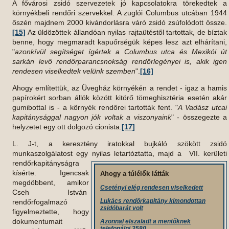
A fővárosi zsidó szervezetek jó kapcsolatokra törekedtek a
környékbeli rendőri szervekkel. A zuglói Columbus utcában 1944
őszén majdnem 2000 kivándorlásra váró zsidó zsúfolódott össze.
[15]
Az üldözöttek állandóan nyilas rajtaütéstől tartottak, de bíztak
benne, hogy megmaradt kapuőrségük képes lesz azt elhárítani,
"
azonkívül segítséget ígértek a Columbus utca és Mexikói út
sarkán levő rendőrparancsnokság rendőrlegényei is, akik igen
rendesen viselkedtek velünk szemben
".
[16]
Ahogy említettük, az Üvegház környékén a rendet - igaz a hamis
papírokért sorban állók között kitörő tömeghisztéria esetén akár
gumibottal is - a környék rendőrei tartották fent. "
A Vadász utcai
kapitánysággal nagyon jók voltak a viszonyaink
" - összegezte a
helyzetet egy ott dolgozó cionista.
[17]
L. J-t, a keresztény iratokkal bujkáló szökött zsidó
munkaszolgálatost egy nyilas
letartóztatta, majd a VII. kerületi
rendőrkapitányságra
kísérte. Igencsak
Ahogy a túlélők látták
megdöbbent, amikor
Csetényi elég rendesen viselkedett
Cseh István
Lukács rendőrkapitány kimondottan
rendőrfogalmazó
zsidóbarát volt
figyelmeztette, hogy
dokumentumait
Azonnal elszaladt a mentőknek
telefonálni 3580