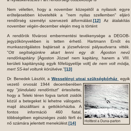
Nem véletlen, hogy a november közepétől a nyilasok egyre
erőteljesebben követelték a "nem nyilas szellemben" eljáró
rendőrség személyi szervezeti átformálást.
[12]
Az átalakítás
november végén-december elején meg is történt
A rendőrök fővárosi embermentési tevékenysége a DEGOB-
jegyzőkönyvekben is tetten érhető.
Hartmann Ernőt és
munkaszolgálatos bajtársait a józsefvárosi pályaudvarra vitték.
"
Ott segítségünkre akart lenni egy dr. Ágoston nevű
rendőrkapitány
[Ágoston József nem kapitány, hanem a VIII.
kerületi kapitányság egyik főfelügyelője volt]
de nem volt módja,
mert SS-kel voltunk körülvéve
."
[13]
Dr. Benedek Lászlót, a
Wesselényi utcai
szükségkórház
egyik
vezető orvosát 1944 decemberében
egy "
jóindulatú rendőrtiszt
" értesítette,
hogy a Teleki téren fogva tartott zsidók
közül a betegeket ki lehetne válogatni,
majd átszállítani a gettókórházba. A
fontos információ 460 fiatal,
többségében egészséges zsidó férfi és
Holttest a Duna-parton
nő számára jelentett menekülést.
[14]