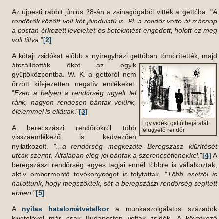
Az újpesti rabbit június 28-án a zsinagógából vitték a gettóba. "
A
rendőrök között volt két jóindulatú is. Pl. a rendőr vette át másnap
a postán érkezett leveleket és betekintést engedett, holott ez meg
volt tiltva
."
[2]
A kótaji zsidókat előbb a nyíregyházi gettóban tömörítették, majd
átszállították őket az egyik
gyűjtőközpontba. W. K. a gettóról nem
őrzött kifejezetten negatív emlékeket:
"
Ezen a helyen a rendőrség ügyelt fel
ránk, nagyon rendesen bántak velünk,
élelemmel is elláttak
."
[3]
Egy vidéki gettó bejáratát
A beregszászi rendőrökről több
felügyelő rendőr
visszaemlékező is kedvezően
nyilatkozott. "
...a rendőrség megkezdte Beregszász kiürítését
utcák szerint. Általában elég jól bántak a szerencsétlenekkel
."
[4]
A
beregszászi rendőrség egyes tagjai ennél többre is vállalkoztak,
aktív embermentő tevékenységet is folytattak. "
Több esetről is
hallottunk, hogy megszöktek, sőt a beregszászi rendőrség segített
ebben
."
[5]
A
nyilas hatalomátvételkor
a munkaszolgálatos századok
kivételével már csak Budapesten voltak zsidók. A következő