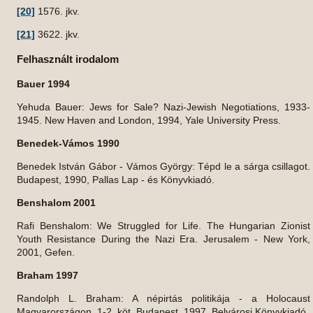
[20]
1576. jkv.
[21]
3622. jkv.
Felhasznált irodalom
Bauer 1994
Yehuda Bauer: Jews for Sale? Nazi-Jewish Negotiations, 1933-
1945. New Haven and London, 1994, Yale University Press.
Benedek-Vámos 1990
Benedek István Gábor - Vámos György: Tépd le a sárga csillagot.
Budapest, 1990, Pallas Lap - és Könyvkiadó.
Benshalom 2001
Rafi Benshalom: We Struggled for Life. The Hungarian Zionist
Youth Resistance During the Nazi Era. Jerusalem - New York,
2001, Gefen.
Braham 1997
Randolph L. Braham: A népirtás politikája - a Holocaust
Magyarországon. 1-2. köt. Budapest, 1997, Belvárosi Könyvkiadó.