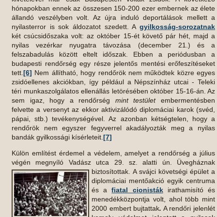
hónapokban ennek az összesen 150-200 ezer embernek az élete
állandó veszélyben volt. Az újra induló deportálások mellett a
nyilasterror is sok áldozatot szedett. A
gyilkosság-sorozatnak
két csúcsidőszaka volt: az október 15-ét követő pár hét, majd a
nyilas vezérkar nyugatra távozása (december 21.) és a
felszabadulás között eltelt időszak. Ebben a periódusban a
budapesti rendőrség egy része jelentős mentési erőfeszítéseket
tett.
[6]
Nem állítható, hogy rendőrök nem működtek közre egyes
zsidóellenes akciókban, így például a Népszínház utcai - Teleki
téri munkaszolgálatos ellenállás letörésében október 15-16-án. Az
sem igaz, hogy a rendőrség
mint testület
embermentésben
felvette a versenyt az ekkor aktivizálódó diplomáciai karok (svéd,
pápai, stb.) tevékenységével. Az azonban kétségtelen, hogy a
rendőrök nem egyszer fegyverrel akadályozták meg a nyilas
bandák gyilkossági kísérleteit.
[7]
Külön említést érdemel a védelem, amelyet a rendőrség a július
végén megnyíló Vadász utca 29. sz. alatti ún. Üvegháznak
biztosítottak.
A svájci követségi épület a
diplomáciai mentőakció egyik centruma
és a
fiatal cionisták
irathamisító és
menedékközpontja volt, ahol több mint
2000 embert bujtattak
.
A rendőri jelenlét