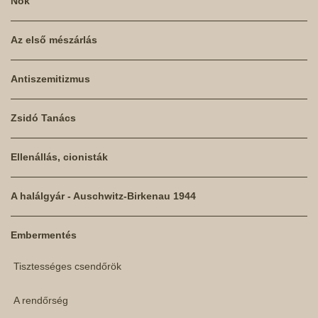
Nők
Az első mészárlás
Antiszemitizmus
Zsidó Tanács
Ellenállás, cionisták
A halálgyár - Auschwitz-Birkenau 1944
Embermentés
Tisztességes csendőrök
A rendőrség