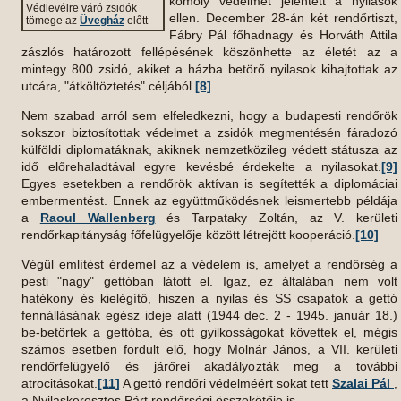
komoly védelmet jelentett a nyilasok
Védlevélre váró zsidók
ellen. December 28-án két rendőrtiszt,
tömege az
Üvegház
előtt
Fábry Pál főhadnagy és Horváth Attila
zászlós határozott fellépésének köszönhette az életét az a
mintegy 800 zsidó, akiket a házba betörő nyilasok kihajtottak az
utcára, "átköltöztetés" céljából.
[8]
Nem szabad arról sem elfeledkezni, hogy a budapesti rendőrök
sokszor biztosítottak védelmet a zsidók megmentésén fáradozó
külföldi diplomatáknak, akiknek nemzetközileg védett státusza az
idő előrehaladtával egyre kevésbé érdekelte a nyilasokat.
[9]
Egyes esetekben a rendőrök aktívan is segítették a diplomáciai
embermentést. Ennek az együttműködésnek leismertebb példája
a
Raoul Wallenberg
és Tarpataky Zoltán, az V. kerületi
rendőrkapitányság főfelügyelője között létrejött kooperáció.
[10]
Végül említést érdemel az a védelem is, amelyet a rendőrség a
pesti "nagy" gettóban látott el. Igaz, ez általában nem volt
hatékony és kielégítő, hiszen a nyilas és SS csapatok a gettó
fennállásának egész ideje alatt (1944 dec. 2 - 1945. január 18.)
be-betörtek a gettóba, és ott gyilkosságokat követtek el, mégis
számos esetben fordult elő, hogy Molnár János, a VII. kerületi
rendőrfelügyelő és járőrei akadályozták meg a további
atrocitásokat.
[11]
A gettó rendőri védelméért sokat tett
Szalai Pál
,
a Nyilaskeresztes Párt rendőrségi összekötője is