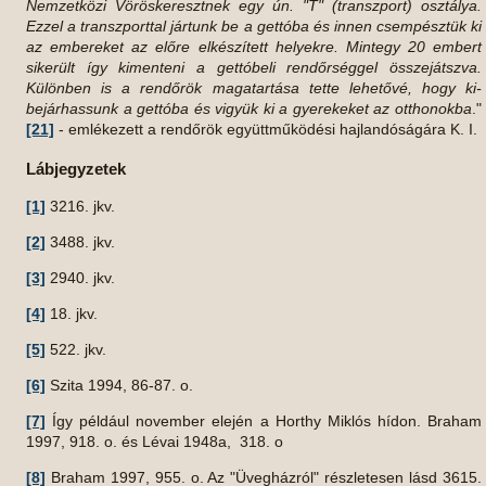
Nemzetközi Vöröskeresztnek egy ún. "T" (transzport) osztálya.
Ezzel a transzporttal jártunk be a gettóba és innen csempésztük ki
az embereket az előre elkészített helyekre. Mintegy 20 embert
sikerült így kimenteni a gettóbeli rendőrséggel összejátszva.
Különben is a rendőrök magatartása tette lehetővé, hogy ki-
bejárhassunk a gettóba és vigyük ki a gyerekeket az otthonokba
."
[21]
- emlékezett a rendőrök együttműködési hajlandóságára K. I.
Lábjegyzetek
[1]
3216. jkv.
[2]
3488. jkv.
[3]
2940. jkv.
[4]
18. jkv.
[5]
522. jkv.
[6]
Szita 1994, 86-87. o.
[7]
Így például november elején a Horthy Miklós hídon. Braham
1997, 918. o. és Lévai 1948a, 318. o
[8]
Braham 1997, 955. o. Az "Üvegházról" részletesen lásd 3615.