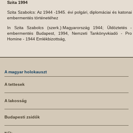
Szita 1994
Szita Szabolcs: Az 1944 -1945. évi polgári, diplomáciai és katonai
embermentés történetéhez
In Szita Szabolcs (szerk.):Magyarország 1944; Üldöztetés -
embermentés Budapest, 1994, Nemzeti Tankönyvkiadó - Pro
Homine - 1944 Emlékbizottság,
A magyar holokauszt
A tettesek
A lakosság
Budapesti zsidók