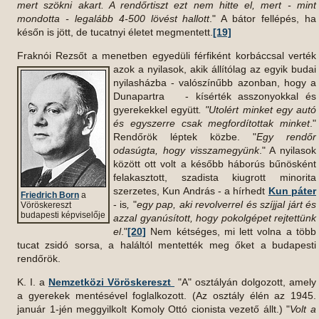
mert szökni akart. A rendőrtiszt ezt nem hitte el, mert - mint
mondotta - legalább 4-500 lövést hallott
." A bátor fellépés, ha
későn is jött, de tucatnyi életet megmentett.
[19]
Fraknói Rezsőt a menetben egyedüli férfiként korbáccsal verték
azok a nyilasok, akik állítólag az
egyik budai
nyilasházba - valószínűbb azonban, hogy a
Dunapartra - kísérték asszonyokkal és
gyerekekkel együtt
. "Utolért minket egy autó
és egyszerre csak megfordítottak minket
."
Rendőrök léptek közbe. "
Egy rendőr
odasúgta, hogy visszamegyünk
." A nyilasok
között ott volt a később háborús bűnösként
felakasztott, szadista kiugrott minorita
szerzetes, Kun András - a hírhedt
Kun páter
Friedrich Born
a
- is
,
"
egy pap, aki revolverrel és szíjjal járt és
Vöröskereszt
budapesti képviselője
azzal gyanúsított, hogy pokolgépet rejtettünk
el
."
[20]
Nem kétséges, mi lett volna a több
tucat zsidó sorsa, a haláltól mentették meg őket a budapesti
rendőrök.
K. I. a
Nemzetközi Vöröskereszt
"A" osztályán dolgozott, amely
a gyerekek mentésével foglalkozott. (Az osztály élén az 1945.
január 1-jén meggyilkolt Komoly Ottó cionista vezető állt.) "
Volt a