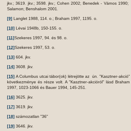
jkv.; 3619. jkv.; 3598. jkv.; Cohen 2002; Benedek - Vámos 1990;
Salamon; Benshalom 2001.
[9]
Langlet 1988, 114. o.; Braham 1997, 1195. o.
[10]
Lévai 1948b, 150-155. o.
[11]
Szekeres 1997, 94. és 98. o.
[12]
Szekeres 1997, 53. o.
[13]
604. jkv.
[14]
3608. jkv.
[15]
A Columbus utcai tábor(ok) létrejötte az ún. "Kasztner-akció"
következménye és része volt. A "Kasztner-akcióról" lásd Braham
1997, 1023-1066 és Bauer 1994, 145-251.
[16]
3625. jkv.
[17]
3619. jkv.
[18]
számozatlan "36"
[19]
3646. jkv.