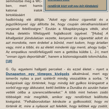
semmisítse meg a WC-
ben, mert hamis
rendőrök közt volt egy-két jóindulatú
katonai iratok
birtoklásáért
hadbíróság elé állítják. "
Adott egy doboz cigarettát és a
jegyzőkönyvet úgy állította be, hogy csupán okirathamisításért
vonjanak felelősségre
." Ezután a főkapitányságra vitték, ahol
Huba detektív főfelügyelő foglalkozott ügyével. "[Huba]
A
kihallgatást jóindulatúan vezette, kenyeret és cigarettát adott és
azt mondotta, nem érdekel a bűnöd, mert tudom, hogy ártatlan
vagy, mint a többi, és az életét mindenki úgy menti, ahogy tudja
."
Az empatikus rendőrfelügyelő nem a gettóba küldte L. J-t, mert
"
onnan úgyis deportálnák
", hanem a biztonságosabb toloncházba.
[18]
G. Gy. egyetemi hallgató perceket - és ezzel életet - nyert a
Dunaparton egy tömeges kivégzés
alkalmával, mert egy
ismerős nyilas a part széléről mindig visszalökte a sorba. "
A
kivégzések úgy történtek, hogy mindig két gyilkos kirángatott a
sorból egy-egy áldozatot, kettő belökte a Dunába és azután hatan
vették célba a szerencsétleneket
." A több mint hetven zsidó
többségét már megölték, amikor egy rendőrtiszt leállította
kivégzést. "
Felháborodottan kérdezte a gyilkosoktól, hogy mi
történik itt, mire a nyilasok azt felelték, hogy lelőttek egy zsidót,