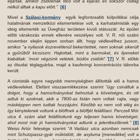
eljártak, amikor zsidóknak tilos volt a kijárás és sokszor csillag
nélkül álltak a kapu előtt."
[6]
Mivel a
Szálasi-kormány
egyik legfontosabb külpolitikai célja
hatalmának nemzetközi elismertetése volt, a karhatalmisták egy
ideig elismerték az Üvegház területen kívüli státuszát. Az épület
előtti várakozás ennek ellenére veszélyes volt. V. R. női szabó
november elején éppen sorban állt, hogy védlevélhez jusson,
amikor "
a nyilasok észrevétlenül bekerítettek, nem soknak sikerült
a gyűrűből kicsúszni. Hajtottak, mint a barmokat, és ilyeneket
kiabáltak: 'most végzünk veletek, büdös zsidók!'."
[7]
V. R. előbb
az óbudai téglagyárba, majd a kauferingi koncentrációs táborba
került.
A cionisták egyre nagyobb mennyiségben állították elő a hamis
védleveleket. Elefánt visszaemlékezése szerint
"úgy csináltuk a
dolgot, hogy a hamisítványokat behoztuk a követségre, és ott
adtuk ki azoknak, akik a 7800-as listán nem voltak rajta, vagy
másképpen nem tudtak hozzájutni. Később ez nem volt elég és
így kénytelenek voltunk a blöffnek a blöffjét felállítani. Perczell Mór
utca 4. szám alatt felállítottunk egy teljesen hamis követséget,
ahol most már jó hamisítványokat adtunk a jelentkezőknek."
[8]
Weiss Artúr felesége szerint "
A Vadász utca azonban nemcsak
mint Schutzpassz-gyár működött, de asyluma
[menedéke]
volt a