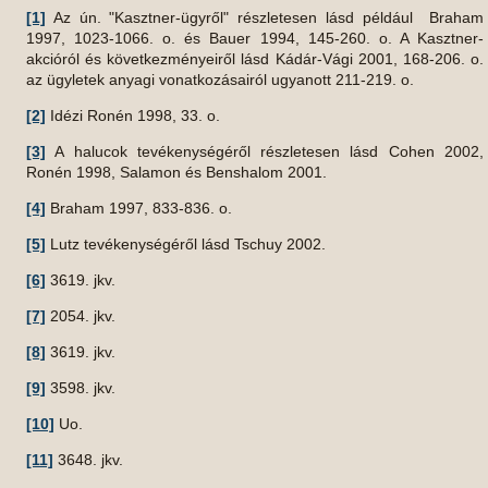
[1]
Az ún. "Kasztner-ügyről" részletesen lásd például Braham
1997, 1023-1066. o. és Bauer 1994, 145-260. o. A Kasztner-
akcióról és következményeiről lásd Kádár-Vági 2001, 168-206. o.
az ügyletek anyagi vonatkozásairól ugyanott 211-219. o.
[2]
Idézi Ronén 1998, 33. o.
[3]
A halucok tevékenységéről részletesen lásd Cohen 2002,
Ronén 1998, Salamon és Benshalom 2001.
[4]
Braham 1997, 833-836. o.
[5]
Lutz tevékenységéről lásd Tschuy 2002.
[6]
3619. jkv.
[7]
2054. jkv.
[8]
3619. jkv.
[9]
3598. jkv.
[10]
Uo.
[11]
3648. jkv.