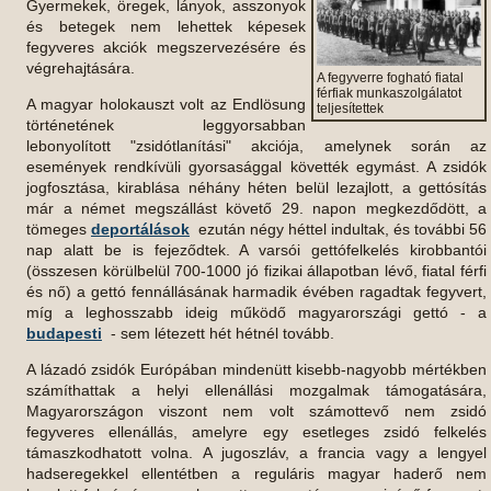
Gyermekek, öregek, lányok, asszonyok
és betegek nem lehettek képesek
fegyveres akciók megszervezésére és
végrehajtására.
A fegyverre fogható fiatal
férfiak munkaszolgálatot
A magyar holokauszt volt az Endlösung
teljesítettek
történetének leggyorsabban
lebonyolított "zsidótlanítási" akciója, amelynek során az
események rendkívüli gyorsasággal követték egymást. A zsidók
jogfosztása, kirablása néhány héten belül lezajlott, a gettósítás
már a német megszállást követő 29. napon megkezdődött, a
tömeges
deportálások
ezután négy héttel indultak, és további 56
nap alatt be is fejeződtek. A varsói gettófelkelés kirobbantói
(összesen körülbelül 700-1000 jó fizikai állapotban lévő, fiatal férfi
és nő) a gettó fennállásának harmadik évében ragadtak fegyvert,
míg a leghosszabb ideig működő magyarországi gettó - a
budapesti
- sem létezett hét hétnél tovább.
A lázadó zsidók Európában mindenütt kisebb-nagyobb mértékben
számíthattak a helyi ellenállási mozgalmak támogatására,
Magyarországon viszont nem volt számottevő nem zsidó
fegyveres ellenállás, amelyre egy esetleges zsidó felkelés
támaszkodhatott volna. A jugoszláv, a francia vagy a lengyel
hadseregekkel ellentétben a reguláris magyar haderő nem