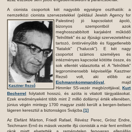
A cionista csoportok két nagyobb egységre oszthatók: a
nemzetközi cionista szervezetekkel (például Jewish Agency for
Palestine)
jó kapcsolatot ápoló,
bizonyos szempontból azok
meghosszabbított karjaként működő
"felnőttek" és az ifjúsági szervezetekhez
tartozó, öntörvényűbb és függetlenebb
"fiatalok" ("halucok"). E két nagy
csoportot számos személyes és
intézményes kapcsolat kötötte össze, és
sok ellentét választotta el. A "felnőttek"
legprominensebb képviselője Kasztner
Rezső volt, aki előbb az
Eichmannkommandóval
, majd
Kasztner Rezső
Himmler SS-vezér megbízottjával,
Kurt
Becherrel
folytatott hosszú, és azóta is vitatott tárgyalásokat.
Ezek eredményeként több mint 2 millió dollárnyi érték ellenében,
június végén mintegy 1700 magyar zsidó került a bergen-belseni
lágeren keresztül a biztonságos Svájcba.
[1]
Az Elefánt Márton, Friedl Rafael, Révész Perec, Grósz Endre,
Teichmann Ernő és mások vezette ifjú cionisták a már fent említett
okok miatt elvetették a reménytelen fegyveres ellenállás