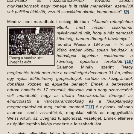
tisztviselők és hozzátartozóiknak, továbbá szökött
munkatáborosok nagy tömege is itt talált menedéket, ezenkívül
sok politikai üldözött, vezető szociáldemokrata, kommunista".
[9]
Mindez nem maradhatott sokáig titokban. "
Állandó rettegésben
éltünk, mert
hiszen csakhamar
nyilvánvalóvá vált, hogy a ház nemcsak
követség, hanem tömegek búvóhelye
." -
mondta Weissné 1945-ben -
"A sok
kijáró ember közül sokan lebuktak, a
hatóságok figyelme csakhamar a
Tömeg a Vadász utcai
követség épületére terelődött."
[10]
Üvegház előtt
Salamon Mihály szerint "
Nagy
meglepetés tehát nem érte a vezetőséget december 31-én, mikor
egy nyilas különítmény géppisztolyok sortüze és kézigránátok
dobálása közben az épületbe behatolt. Ennek a betörésnek
három halottja és 17 sebesült áldozata volt s nagy szerencsénk
volt mondható, hogy az utcára lesorakoztatott tömeget az
elhurcolástól a városparancsnokság és a főkapitányság
megmozgatásával meg tudtuk menteni."
[11]
A nyilasok másnap
azonban ismét visszatértek, magukkal vitték és meggyilkolták
Weiss Artúrt, az Üvegház tulajdonosát, vezetőjét. Ennek ellenére
az épület legtöbb lakója megérte a felszabadulást.
A cionista ellenállás külön fejezetét írta az a három magyar