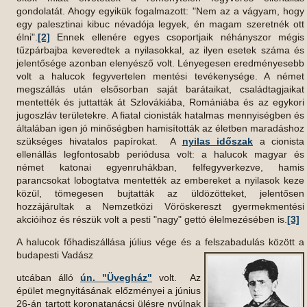
gondolatát. Ahogy egyikük fogalmazott: "Nem az a vágyam, hogy
egy palesztinai kibuc névadója legyek, én magam szeretnék ott
élni".
[2]
Ennek ellenére egyes csoportjaik néhányszor mégis
tűzpárbajba keveredtek a nyilasokkal, az ilyen esetek száma és
jelentősége azonban elenyésző volt. Lényegesen eredményesebb
volt a halucok fegyvertelen mentési tevékenysége. A német
megszállás után elsősorban saját barátaikat, családtagjaikat
mentették és juttatták át Szlovákiába, Romániába és az egykori
jugoszláv területekre. A fiatal cionisták hatalmas mennyiségben és
általában igen jó minőségben hamisították az életben maradáshoz
szükséges hivatalos papírokat. A
nyilas időszak
a cionista
ellenállás legfontosabb periódusa volt: a halucok magyar és
német katonai egyenruhákban, felfegyverkezve, hamis
parancsokat lobogtatva mentették az embereket a nyilasok keze
közül, tömegesen bujtatták az üldözötteket, jelentősen
hozzájárultak a Nemzetközi Vöröskereszt gyermekmentési
akcióihoz és részük volt a pesti "nagy" gettó élelmezésében is.
[3]
A halucok főhadiszállása július vége és a felszabadulás között a
budapesti Vadász
utcában álló
ún. "Üvegház"
volt. Az
épület megnyitásának előzményei a június
26-án tartott koronatanácsi ülésre nyúlnak