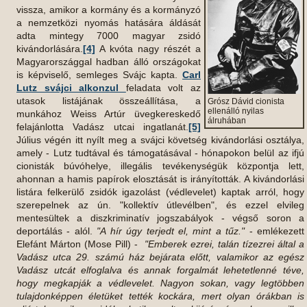
vissza, amikor a kormány és a kormányzó
a nemzetközi nyomás hatására áldását
adta mintegy 7000 magyar zsidó
kivándorlására.
[4]
A kvóta nagy részét a
Magyarországgal hadban álló országokat
is képviselő, semleges Svájc kapta.
Carl
Lutz svájci alkonzul
feladata volt az
utasok listájának összeállítása, a
Grósz Dávid cionista
ellenálló nyilas
munkához Weiss Artúr üvegkereskedő
álruhában
felajánlotta Vadász utcai ingatlanát.
[5]
Július végén itt nyílt meg a svájci követség kivándorlási osztálya,
amely - Lutz tudtával és támogatásával - hónapokon belül az ifjú
cionisták búvóhelye, illegális tevékenységük központja lett,
ahonnan a hamis papírok elosztását is irányították. A kivándorlási
listára felkerülő zsidók igazolást (védlevelet) kaptak arról, hogy
szerepelnek az ún. "kollektív útlevélben", és ezzel elvileg
mentesültek a diszkriminatív jogszabályok - végső soron a
deportálás - alól.
"A hír úgy terjedt el, mint a tűz."
- emlékezett
Elefánt Márton (Mose Pill) -
"Emberek ezrei, talán tízezrei által a
Vadász utca 29. számú ház bejárata előtt, valamikor az egész
Vadász utcát elfoglalva és annak forgalmát lehetetlenné téve,
hogy megkapják a védlevelet. Nagyon sokan, vagy legtöbben
tulajdonképpen életüket tették kockára, mert olyan órákban is