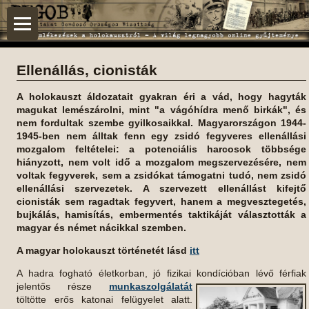
Ellenállás, cionisták
A holokauszt áldozatait gyakran éri a vád, hogy hagyták
magukat lemészárolni, mint "a vágóhídra menő birkák", és
nem fordultak szembe gyilkosaikkal. Magyarországon 1944-
1945-ben nem álltak fenn egy zsidó fegyveres ellenállási
mozgalom feltételei: a potenciális harcosok többsége
hiányzott, nem volt idő a mozgalom megszervezésére, nem
voltak fegyverek, sem a zsidókat támogatni tudó, nem zsidó
ellenállási szervezetek. A szervezett ellenállást kifejtő
cionisták sem ragadtak fegyvert, hanem a megvesztegetés,
bujkálás, hamisítás, embermentés taktikáját választották a
magyar és német nácikkal szemben.
A magyar holokauszt történetét lásd
itt
A hadra fogható életkorban, jó fizikai kondícióban lévő férfiak
jelentős
része
munkaszolgálatát
töltötte erős katonai felügyelet alatt.