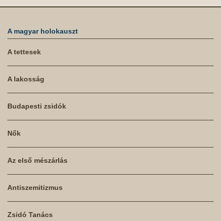
A magyar holokauszt
A tettesek
A lakosság
Budapesti zsidók
Nők
Az első mészárlás
Antiszemitizmus
Zsidó Tanács