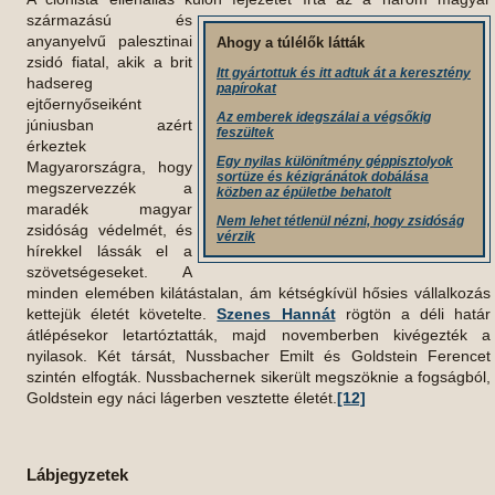
származású
és
anyanyelvű palesztinai
Ahogy a túlélők látták
zsidó fiatal, akik a brit
Itt gyártottuk és itt adtuk át a keresztény
hadsereg
papírokat
ejtőernyőseiként
Az emberek idegszálai a végsőkig
júniusban azért
feszültek
érkeztek
Egy nyilas különítmény géppisztolyok
Magyarországra, hogy
sortüze és kézigránátok dobálása
megszervezzék a
közben az épületbe behatolt
maradék magyar
Nem lehet tétlenül nézni, hogy zsidóság
zsidóság védelmét, és
vérzik
hírekkel lássák el a
szövetségeseket. A
minden elemében kilátástalan, ám kétségkívül hősies vállalkozás
kettejük életét követelte.
Szenes Hannát
rögtön a déli határ
átlépésekor letartóztatták, majd novemberben kivégezték a
nyilasok. Két társát, Nussbacher Emilt és Goldstein Ferencet
szintén elfogták. Nussbachernek sikerült megszöknie a fogságból,
Goldstein egy náci lágerben vesztette életét.
[12]
Lábjegyzetek