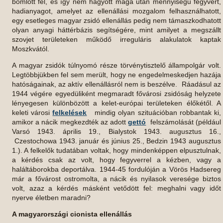
bomlott fel, és így nem hagyott maga után mennyiségű fegyvert,
hadianyagot, amelyet az ellenállási mozgalom felhasználhatott,
egy esetleges magyar zsidó ellenállás pedig nem támaszkodhatott
olyan anyagi háttérbázis segítségére, mint amilyet a megszállt
szovjet területeken működő irreguláris alakulatok kaptak
Moszkvától.
A magyar zsidók túlnyomó része törvénytisztelő állampolgár volt.
Legtöbbjükben fel sem merült, hogy ne engedelmeskedjen hazája
hatóságainak, az aktív ellenállásról nem is beszélve. Ráadásul az
1944 végére egyedüliként megmaradt fővárosi zsidóság helyzete
lényegesen különbözött a kelet-európai területeken élőkétől. A
keleti városi
felkelések
mindig olyan szituációban robbantak ki,
amikor a nácik megkezdték az adott
gettó
felszámolását (például
Varsó 1943. április 19., Bialystok 1943. augusztus 16.,
Czestochowa 1943. január és június 25., Bedzin 1943 augusztus
1.). A felkelők tudatában voltak, hogy mindenképpen elpusztulnak,
a kérdés csak az volt, hogy fegyverrel a kézben, vagy a
haláltáborokba deportálva. 1944-45 fordulóján a Vörös Hadsereg
már a fővárost ostromolta, a nácik és nyilasok veresége biztos
volt, azaz a kérdés másként vetődött fel: meghalni vagy időt
nyerve életben maradni?
A magyarországi cionista ellenállás