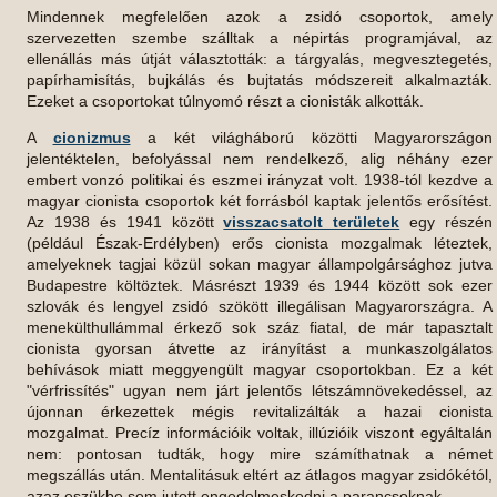
Mindennek megfelelően azok a zsidó csoportok, amely
szervezetten szembe szálltak a népirtás programjával, az
ellenállás más útját választották: a tárgyalás, megvesztegetés,
papírhamisítás, bujkálás és bujtatás módszereit alkalmazták.
Ezeket a csoportokat túlnyomó részt a cionisták alkották.
A
cionizmus
a két világháború közötti Magyarországon
jelentéktelen, befolyással nem rendelkező, alig néhány ezer
embert vonzó politikai és eszmei irányzat volt. 1938-tól kezdve a
magyar cionista csoportok két forrásból kaptak jelentős erősítést.
Az 1938 és 1941 között
visszacsatolt területek
egy részén
(például Észak-Erdélyben) erős cionista mozgalmak léteztek,
amelyeknek tagjai közül sokan magyar állampolgársághoz jutva
Budapestre költöztek. Másrészt 1939 és 1944 között sok ezer
szlovák és lengyel zsidó szökött illegálisan Magyarországra. A
menekülthullámmal érkező sok száz fiatal, de már tapasztalt
cionista gyorsan átvette az irányítást a munkaszolgálatos
behívások miatt meggyengült magyar csoportokban. Ez a két
"vérfrissítés" ugyan nem járt jelentős létszámnövekedéssel, az
újonnan érkezettek mégis revitalizálták a hazai cionista
mozgalmat. Precíz információik voltak, illúzióik viszont egyáltalán
nem: pontosan tudták, hogy mire számíthatnak a német
megszállás után. Mentalitásuk eltért az átlagos magyar zsidókétól,
azaz eszükbe sem jutott engedelmeskedni a parancsoknak.