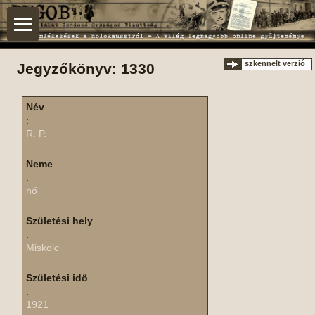
szkennelt verzió
Jegyzőkönyv: 1330
Név
:
R. P.
Neme
:
nő
Születési hely
:
Miskolc
Születési idő
:
1921