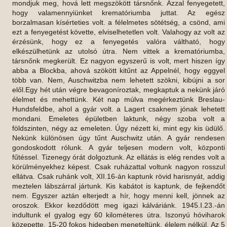
mondjuk meg, hová lett megszökött társnőnk. Azzal fenyegetett,
hogy valamennyiünket krematóriumba juttat. Az egész
borzalmasan kísérteties volt. a félelmetes sötétség, a csönd, ami
ezt a fenyegetést követte, elviselhetetlen volt. Valahogy az volt az
érzésünk, hogy ez a fenyegetés valóra váltható, hogy
elkészülhetünk az utolsó útra. Nem vittek a krematóriumba,
társnőnk megkerült. Ez nagyon egyszerű is volt, mert hiszen így
abba a Blockba, ahová szökött kitűnt az Appelnél, hogy eggyel
több van. Nem, Auschwitzba nem lehetett szökni, kibújni a sor
elől.Egy hét után végre bevagoníroztak, megkaptuk a nekünk járó
élelmet és mehettünk. Két nap múlva megérkeztünk Breslau-
Hundsfeldbe, ahol a gyár volt. a Lagert csaknem jónak lehetett
mondani. Emeletes épületben laktunk, négy szoba volt a
földszinten, négy az emeleten. Úgy nézett ki, mint egy kis üdülő.
Nekünk különösen úgy tűnt Auschwitz után. A gyár rendesen
gondoskodott rólunk. A gyár teljesen modern volt, központi
fűtéssel. Tizenegy órát dolgoztunk. Az ellátás is elég rendes volt a
körülményekhez képest. Csak ruházattal voltunk nagyon rosszul
ellátva. Csak ruhánk volt, XII.16-án kaptunk rövid harisnyát, addig
meztelen lábszárral jártunk. Kis kabátot is kaptunk, de fejkendőt
nem. Egyszer aztán elterjedt a hír, hogy menni kell, jönnek az
oroszok. Ekkor kezdődött meg igazi kálváriánk. 1945.I.23.-án
indultunk el gyalog egy 60 kilométeres útra. Iszonyú hóviharok
közepette, 15-20 fokos hidegben meneteltünk, élelem nélkül. Az 5