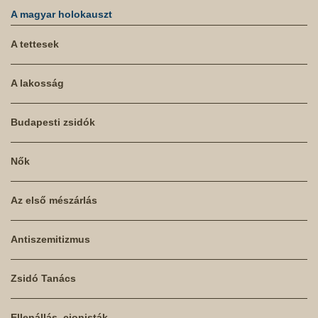
A magyar holokauszt
A tettesek
A lakosság
Budapesti zsidók
Nők
Az első mészárlás
Antiszemitizmus
Zsidó Tanács
Ellenállás, cionisták