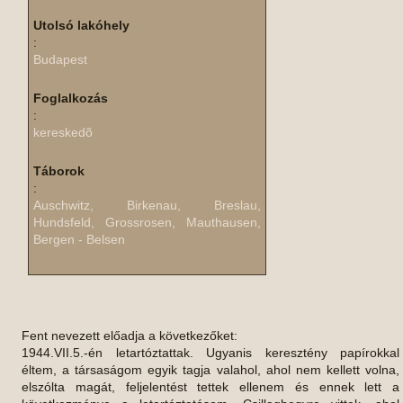
Utolsó lakóhely
:
Budapest
Foglalkozás
:
kereskedõ
Táborok
:
Auschwitz, Birkenau, Breslau,
Hundsfeld, Grossrosen, Mauthausen,
Bergen - Belsen
Fent nevezett előadja a következőket:
1944.VII.5.-én letartóztattak. Ugyanis keresztény papírokkal
éltem, a társaságom egyik tagja valahol, ahol nem kellett volna,
elszólta magát, feljelentést tettek ellenem és ennek lett a