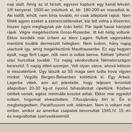
nap alatt. Amíg az út tartott, egyszer kaptunk egy kanál lekvárt,
1/8 kenyeret. 1500-an indultunk el, kb. 180-200-an maradtak le.
Aki kidőlt, lehűlt, nem bírta tovább, mi csak átléptünk rajtuk. Nem
lőtték agyon ezeket a szerencsétleneket, kár lett volna a lőszerért,
hiszen úgyis megfagytak pár órán belül. Pár lapát havat hánytak
rájuk. Végre megérkeztünk Gross-Rosenbe, itt két hétig voltunk.
Ekkor kezdték már üríteni az itteni Lagert. Nyitott vagonokba
mentünk tovább dermesztő hidegben. Nem tudom, hány napig
utaztunk így, amíg megérkeztünk Mauthausenbe. Ez egy hegyen
épült, nagy férfi Lager, nők nem is voltak benne. Kétheti "pihenő"
után hurcoltak tovább. Tíz napig vándoroltunk Németországon
keresztül, 5 napig étlen-szomjan. Volt olyan város, ahová kétszer
is visszatértünk. Úgy látszik az SS maga sem tudta hova vigyen
minket. Végülis Bergen-Belsenben kötöttünk ki. Egy Arbeit-
Lagerbe vittek, ami azt jelentette, hogy teljesen leromlott
állapotban 20-30 kg-ot nyomó fahasábokat cipeltünk. Közben
ütöttek-vertek, egész minimális kosztot adtak. Ekkor már egyedül
voltam, húgomat elvesztettem. Tífuszjárvány tört ki. Én is
megbetegedtem. Paratífuszom volt, ödémám. Nem is voltam már
ember, amikor az amerikai csapatok bevonultak 1945.IV. 15.-én
és megváltottak szenvedéseimtől.