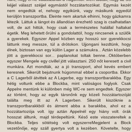
kéjjel választ széjjel egymástól hozzátartozókat. Egymás kezét
nem engedtük el, nehogy egyikünk, vagy másikunk egyedül
kerüljön transzportba. Eleinte nem akartuk elhinni, hogy gázkamra
létezik. Láttuk a lángot és állandóan érezhető szag is csalhatatlan
volt, de azt hittük, hogy csak a természetes halállal haltakat
égetik. Meg lehetett őrülni a gondolattól, hogy nincsenek a szülők
a gyerekek. Egyszer Appel közben egy hosszú sor gyerekkocsi
láttunk meg messze, túl a drótokon. Ujjongani kezdtünk, hogy
élnek, biztosan van egy külön Lager a számukra... Aztán közelebb
jött a gyerekkocsi sor... paplanokat toltak benne...Októberben
egyszer Mengele egy civillel jött választani. 250 nőt keresett a civil
munkára. Azt mondták, az a jó transzport, ahol kevés embert
keresnek. Sikerült bejutnunk húgommal ebbel a csoportba. Ekkor
a C Lagerből átvittek az A Lagerbe, egy transzportbarakkba. Egy
hétig voltunk ebbe a Blockba, mint valóságos foglyok. Csak
Appelre mentünk ki különben még WC-re sem engedtek. Egyszer
az történt, hogy az egyik társnőnk egy közeli hozzátartozóját
találta meg itt az A Lagerben. Sikerült kiszöknie a
transzportbarakkból és átment abba a barakkba, ahol ez a
hozzátartozója volt. így aztán Appelnél egy hiány volt. órák
hosszat álltunk, majd térdepeltünk. Késő este visszatereltek a
Blockba. Teljes sötétség volt egyszerreMegjelent a Block
vezetőnője, egy száll gyertya volt a kezében. Követelte, hogy