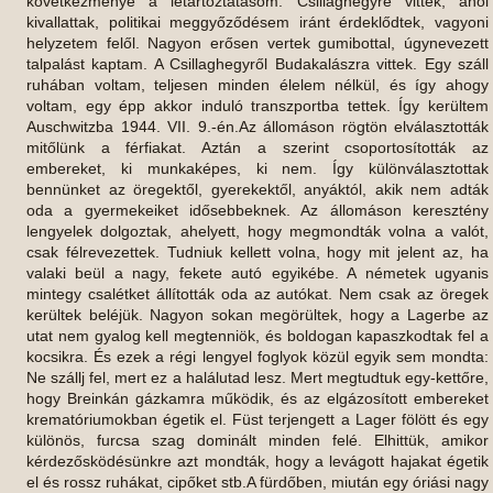
következménye a letartóztatásom. Csillaghegyre vittek, ahol
kivallattak, politikai meggyőződésem iránt érdeklődtek, vagyoni
helyzetem felől. Nagyon erősen vertek gumibottal, úgynevezett
talpalást kaptam. A Csillaghegyről Budakalászra vittek. Egy száll
ruhában voltam, teljesen minden élelem nélkül, és így ahogy
voltam, egy épp akkor induló transzportba tettek. Így kerültem
Auschwitzba 1944. VII. 9.-én.Az állomáson rögtön elválasztották
mitőlünk a férfiakat. Aztán a szerint csoportosították az
embereket, ki munkaképes, ki nem. Így különválasztottak
bennünket az öregektől, gyerekektől, anyáktól, akik nem adták
oda a gyermekeiket idősebbeknek. Az állomáson keresztény
lengyelek dolgoztak, ahelyett, hogy megmondták volna a valót,
csak félrevezettek. Tudniuk kellett volna, hogy mit jelent az, ha
valaki beül a nagy, fekete autó egyikébe. A németek ugyanis
mintegy csalétket állították oda az autókat. Nem csak az öregek
kerültek beléjük. Nagyon sokan megörültek, hogy a Lagerbe az
utat nem gyalog kell megtenniök, és boldogan kapaszkodtak fel a
kocsikra. És ezek a régi lengyel foglyok közül egyik sem mondta:
Ne szállj fel, mert ez a halálutad lesz. Mert megtudtuk egy-kettőre,
hogy Breinkán gázkamra működik, és az elgázosított embereket
krematóriumokban égetik el. Füst terjengett a Lager fölött és egy
különös, furcsa szag dominált minden felé. Elhittük, amikor
kérdezősködésünkre azt mondták, hogy a levágott hajakat égetik
el és rossz ruhákat, cipőket stb.A fürdőben, miután egy óriási nagy