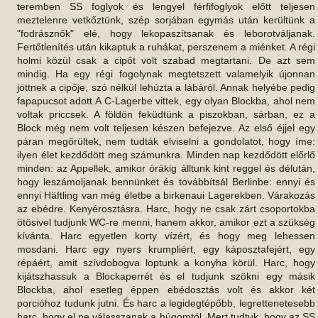
teremben SS foglyok és lengyel férfifoglyok előtt teljesen
meztelenre vetkőztünk, szép sorjában egymás után kerültünk a
"fodrásznők" elé, hogy lekopaszítsanak és leborotváljanak.
Fertőtlenítés után kikaptuk a ruhákat, perszenem a miénket. A régi
holmi közül csak a cipőt volt szabad megtartani. De azt sem
mindig. Ha egy régi fogolynak megtetszett valamelyik újonnan
jöttnek a cipője, szó nélkül lehúzta a lábáról. Annak helyébe pedig
fapapucsot adott.A C-Lagerbe vittek, egy olyan Blockba, ahol nem
voltak priccsek. A földön feküdtünk a piszokban, sárban, ez a
Block még nem volt teljesen készen befejezve. Az első éjjel egy
páran megőrültek, nem tudták elviselni a gondolatot, hogy íme:
ilyen élet kezdődött meg számunkra. Minden nap kezdődött előrlő
minden: az Appellek, amikor órákig álltunk kint reggel és délután,
hogy leszámoljanak bennünket és továbbítsál Berlinbe: ennyi és
ennyi Häftling van még életbe a birkenaui Lagerekben. Várakozás
az ebédre. Kenyérosztásra. Harc, hogy ne csak zárt csoportokba
ötösivel tudjunk WC-re menni, hanem akkor, amikor ezt a szükség
kívánta. Harc egyetlen korty vízért, és hogy meg lehessen
mosdani. Harc egy nyers krumpliért, egy káposztafejért, egy
répáért, amit szívdobogva loptunk a konyha körül. Harc, hogy
kijátszhassuk a Blockaperrét és el tudjunk szökni egy másik
Blockba, ahol esetleg éppen ebédosztás volt és akkor két
porcióhoz tudunk jutni. És harc a legidegtépőbb, legrettenetesebb
harc, hogy el ne válasszanak a húgomtól. Mert tudtuk, hogy az SS