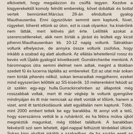
elkövetett, hogy megalázzon és csúffá tegyen. Kezdve a
kisgyerekektől komoly felnőtt emberekig, kővel dobáltak és bottal
vertek bennünket.Március 28-án elindultunk gyalog
Mauthausenba. Enni úgyszólván semmit sem kaptunk, füvet,
rügyeket, lóherét ettünk az úton, ezt is csak olyankor, ha kísérőink
nem látták, mert lelövés járt érte. Lelőtték azokat a
szerencsétleneket, akik nem bírták a járást és leültek egy kicsit
pihenni.Mauthausenban kb. 10-12 napig voltunk. Sátrakban
voltunk elhelyezve, de annyira össze voltunk zsúfolva, hogy
inkább a szabad ég alatt aludtunk. Az ellátás lehetetlenül rossz és
kevés volt.Újabb gyalogút következett: Gunskirchenbe mentünk. A
háromnapos útra semmi élelmet nem adtak, megint a titokban
szedett fű és lucerna táplálta az embereket. Ezt az utat már sokan
nem bírták pihenés nélkül, sokan lemaradtak megpihenni, ezeket
mind egyszerűen lelőtték az SS-kísérők. 10 méterenként feküdt az
út szélén egy-egy hulla.Gunsckircehnben az állapotok még
rosszabbak voltak, mert itt már végkép le voltunk gyengülve
mindnyájan és itt már nemcsak az ételt vonták el tőlünk, hanem a
vizet, amit itt tartózkodásunk alatt egyáltalán nem kaptunk. Több,
mint 2000 embert tettek be egy barakkba. Itt annyi volt a tetű,
hogy ezerszámra vettük le a ruhánkról, és ha félóra múlva újból
megnéztük magunkat, még többet találtunk. A barakkban
fekvésről szó sem lehetett, éjjel-nappal felhúzott térdekkel ültünk.
Sokan kinn aludtak inkább a szabadban, de ha azután esett az