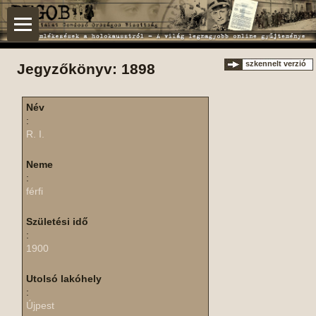
szkennelt verzió
Jegyzőkönyv: 1898
Név
:
R. I.
Neme
:
férfi
Születési idő
:
1900
Utolsó lakóhely
:
Újpest