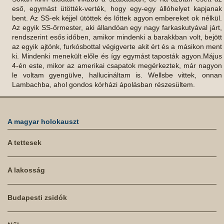
eső, egymást ütötték-verték, hogy egy-egy állóhelyet kapjanak
bent. Az SS-ek kéjjel ütöttek és lőttek agyon embereket ok nélkül.
Az egyik SS-őrmester, aki állandóan egy nagy farkaskutyával járt,
rendszerint esős időben, amikor mindenki a barakkban volt, bejött
az egyik ajtónk, furkósbottal végigverte akit ért és a másikon ment
ki. Mindenki menekült előle és így egymást taposták agyon.Május
4-én este, mikor az amerikai csapatok megérkeztek, már nagyon
le voltam gyengülve, hallucináltam is. Wellsbe vittek, onnan
Lambachba, ahol gondos kórházi ápolásban részesültem.
A magyar holokauszt
A tettesek
A lakosság
Budapesti zsidók