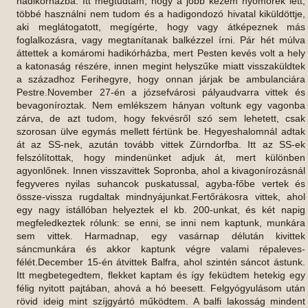
hadikórházba. Itt megtudtam, hogy a jobb kezem nyomorék lett,
többé használni nem tudom és a hadigondozó hivatal kiküldöttje,
aki meglátogatott, megígérte, hogy vagy átképeznek más
foglalkozásra, vagy megtanítanak balkézzel írni. Pár hét múlva
áttettek a komáromi hadikórházba, mert Pesten kevés volt a hely
a katonaság részére, innen megint helyszűke miatt visszaküldtek
a századhoz Ferihegyre, hogy onnan járjak be ambulanciára
Pestre.November 27-én a józsefvárosi pályaudvarra vittek és
bevagoníroztak. Nem emlékszem hányan voltunk egy vagonba
zárva, de azt tudom, hogy fekvésről szó sem lehetett, csak
szorosan ülve egymás mellett fértünk be. Hegyeshalomnál adtak
át az SS-nek, azután tovább vittek Zürndorfba. Itt az SS-ek
felszólítottak, hogy mindenünket adjuk át, mert különben
agyonlőnek. Innen visszavittek Sopronba, ahol a kivagonírozásnál
fegyveres nyilas suhancok puskatussal, agyba-főbe vertek és
össze-vissza rugdaltak mindnyájunkat.Fertőrákosra vittek, ahol
egy nagy istállóban helyeztek el kb. 200-unkat, és két napig
megfeledkeztek rólunk: se enni, se inni nem kaptunk, munkára
sem vittek. Harmadnap, egy vasárnap délután kivittek
sáncmunkára és akkor kaptunk végre valami répaleves-
félét.December 15-én átvittek Balfra, ahol szintén sáncot ástunk.
Itt megbetegedtem, flekket kaptam és így feküdtem hetekig egy
félig nyitott pajtában, ahová a hó beesett. Felgyógyulásom után
rövid ideig mint szíjgyártó működtem. A balfi lakosság mindent