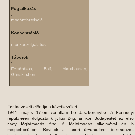
Foglalkozás
:
magántisztviselõ
Koncentráció
:
munkaszolgálatos
Táborok
:
Fertõrákos, Balf, Mauthausen,
Günskirchen
Fentnevezett előadja a következőket:
1944. május 17-én vonultam be Jászberénybe. A Ferihegyi
repülőtéren dolgoztunk július 2-ig, amikor Budapestet az első
nagy légitámadás érte. A légitámadás alkalmával én is
megsebesültem. Bevittek a fasori árvaházban berendezett