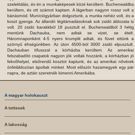
szelektálás, és én a munkaképesek közé kerültem. Buchenwaldba
kerültem, és ott számot kaptam. A lágerban nagyon rossz volt a
bánásmód. Muníciógyárban dolgoztunk, a munka nehéz volt, és a
koszt gyenge. Az állandó légitámadásoknak sok zsidó áldozata is
volt. 20 zsidó barakkból 18 pusztult el. Buchenwaldból 3 hétig
mentünk Dachauba, nem adtak se vizet, se ételt.
Háromnaponként 4-5 nyers krumplit adtak, és füvet ettünk a
szörnyű éhségünkben. Az úton 4500-ból 3000 zsidó elpusztult.
Dachauban tífusszal a kórházba kerültem. Az amerikai
felszabadító csapatok nagyon jók voltak hozzánk, a kórházban jó
fekvőhelyet, elsőrendű kosztot kaptunk, és az amerikai nővérek
önfeláldozóan ápoltak minket. Most először hazamegyek egy pár
napra, de aztán szeretnék kimenni Amerikába.
A magyar holokauszt
A tettesek
A lakosság