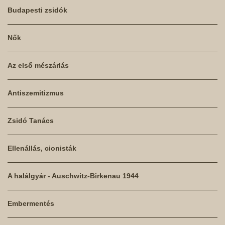
Budapesti zsidók
Nők
Az első mészárlás
Antiszemitizmus
Zsidó Tanács
Ellenállás, cionisták
A halálgyár - Auschwitz-Birkenau 1944
Embermentés