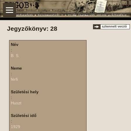
szkennelt verzió
Jegyzőkönyv: 28
Név
:
B. S.
Neme
:
férfi
Születési hely
:
Huszt
Születési idő
:
1929