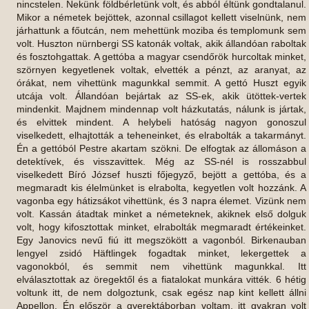
nincstelen. Nekünk földbérletünk volt, és abból éltünk gondtalanul.
Mikor a németek bejöttek, azonnal csillagot kellett viselnünk, nem
járhattunk a főutcán, nem mehettünk moziba és templomunk sem
volt. Huszton nürnbergi SS katonák voltak, akik állandóan raboltak
és fosztohgattak. A gettóba a magyar csendőrök hurcoltak minket,
szörnyen kegyetlenek voltak, elvették a pénzt, az aranyat, az
órákat, nem vihettünk magunkkal semmit. A gettó Huszt egyik
utcája volt. Állandóan bejártak az SS-ek, akik ütöttek-vertek
mindenkit. Majdnem mindennap volt házkutatás, nálunk is jártak,
és elvittek mindent. A helybeli hatóság nagyon gonoszul
viselkedett, elhajtották a teheneinket, és elrabolták a takarmányt.
Én a gettóból Pestre akartam szökni. De elfogtak az állomáson a
detektívek, és visszavittek. Még az SS-nél is rosszabbul
viselkedett Bíró József huszti főjegyző, bejött a gettóba, és a
megmaradt kis élelmünket is elrabolta, kegyetlen volt hozzánk. A
vagonba egy hátizsákot vihettünk, és 3 napra élemet. Vizünk nem
volt. Kassán átadtak minket a németeknek, akiknek első dolguk
volt, hogy kifosztottak minket, elrabolták megmaradt értékeinket.
Egy Janovics nevű fiú itt megszökött a vagonból. Birkenauban
lengyel zsidó Häftlingek fogadtak minket, lekergettek a
vagonokból, és semmit nem vihettünk magunkkal. Itt
elválasztottak az öregektől és a fiatalokat munkára vitték. 6 hétig
voltunk itt, de nem dolgoztunk, csak egész nap kint kellett állni
Appellon. Én először a gyerektáborban voltam, itt gyakran volt