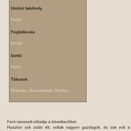
Utolsó lakóhely
:
Huszt
Foglalkozás
:
tanuló
Gettó
:
Huszt
Táborok
:
Birkenau, Buchenwald, Dachau
Fent nevezett előadja a következőket:
Huszton sok zsidó élt, voltak nagyon gazdagok, és sok volt a