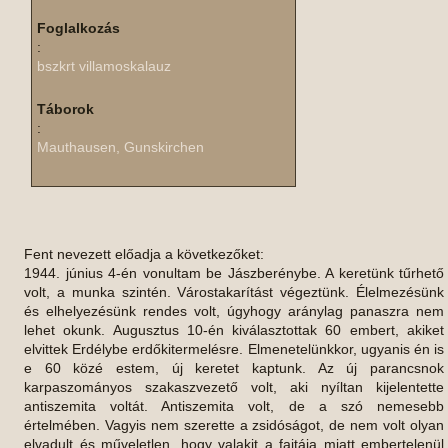
Foglalkozás
:
bszkrt villamoskalauz
Táborok
:
Mauthausen, Gunskirchen
Fent nevezett előadja a következőket:
1944. június 4-én vonultam be Jászberénybe. A keretünk tűrhető
volt, a munka szintén. Várostakarítást végeztünk. Élelmezésünk
és elhelyezésünk rendes volt, úgyhogy aránylag panaszra nem
lehet okunk. Augusztus 10-én kiválasztottak 60 embert, akiket
elvittek Erdélybe erdőkitermelésre. Elmenetelünkkor, ugyanis én is
e 60 közé estem, új keretet kaptunk. Az új parancsnok
karpaszományos szakaszvezető volt, aki nyíltan kijelentette
antiszemita voltát. Antiszemita volt, de a szó nemesebb
értelmében. Vagyis nem szerette a zsidóságot, de nem volt olyan
elvadult és műveletlen, hogy valakit a fajtája miatt embertelenül