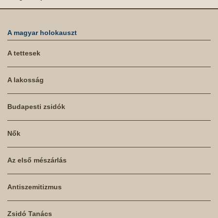
A magyar holokauszt
A tettesek
A lakosság
Budapesti zsidók
Nők
Az első mészárlás
Antiszemitizmus
Zsidó Tanács