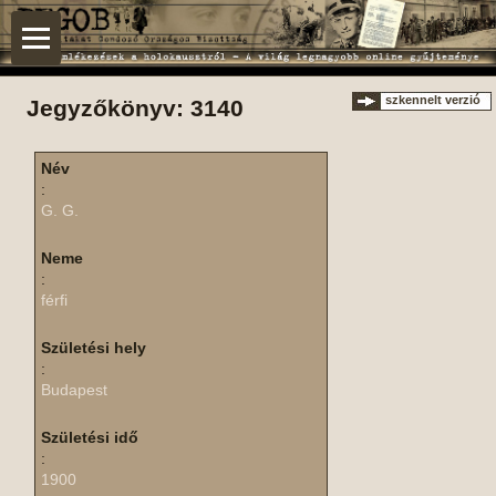
szkennelt verzió
Jegyzőkönyv: 3140
Név
:
G. G.
Neme
:
férfi
Születési hely
:
Budapest
Születési idő
:
1900