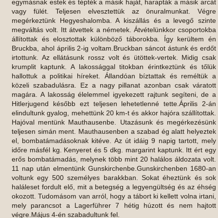
egymásnak estek és tépték a másik haját, harapták a másik arcát
vagy fülét. Teljesen elvesztettük az önuralmunkat. Végre
megérkeztünk Hegyeshalomba. A kiszállás és a levegő szinte
megváltás volt. Itt átvettek a németek. Átvételünkkor csoportokba
állítottak és elosztottak különböző táborokba. Így kerültem én
Bruckba, ahol április 2-ig voltam.Bruckban sáncot ástunk és erdőt
irtottunk. Az ellátásunk rossz volt és ütöttek-vertek. Midig csak
krumplit kaptunk. A lakossággal titokban érintkeztünk és tőlük
hallottuk a politikai híreket. Állandóan bíztattak és reméltük a
közeli szabadulásra. Ez a nagy pillanat azonban csak váratott
magára. A lakosság élelemmel igyekezett rajtunk segíteni, de a
Hitlerjugend később ezt teljesen lehetetlenné tette.Április 2-án
elindultunk gyalog, mehettünk 20 km-t és akkor hajóra szállítottak.
Hajóval mentünk Mauthausenbe. Utazásunk és megérkezésünk
teljesen simán ment. Mauthausenben a szabad ég alatt helyeztek
el, bombatámadásoknak kitéve. Az út idáig 9 napig tartott, mely
időre másfél kg. Kenyeret és 5 dkg. margarint kaptunk. Itt ért egy
erős bombatámadás, melynek több mint 20 halálos áldozata volt.
11 nap után elmentünk Gunskirchenbe.Gunskirchenben 1680-an
voltunk egy 500 személyes barakkban. Sokat éheztünk és sok
haláleset fordult elő, mit a betegség a legyengültség és az éhség
okozott. Tudomásom van arról, hogy a tábort ki kellett volna irtani,
mely parancsot a Lagerführer 7 hétig húzott és nem hajtott
végre.Május 4-én szabadultunk fel.