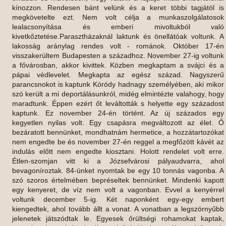
kínozzon. Rendesen bánt velünk és a keret többi tagjától is
megkövetelte ezt. Nem volt célja a munkaszolgálatosok
lealacsonyítása és emberi mivoltukból való
kivetkőztetése.Parasztházaknál laktunk és önellátóak voltunk. A
lakosság aránylag rendes volt - románok. Október 17-én
visszakerültem Budapesten a századhoz. November 27-ig voltunk
a fővárosban, akkor kivittek. Közben megkaptam a svájci és a
pápai védlevelet. Megkapta az egész század. Nagyszerű
parancsnokot is kaptunk Kóródy hadnagy személyében, aki mikor
szó került a mi deportálásunkról, midég elmintézte valahogy, hogy
maradtunk. Éppen ezért őt leváltották s helyette egy századost
kaptunk. Ez november 24-én történt. Az új százados egy
kegyetlen nyilas volt. Egy csapásra megváltozott az élet. Ő
bezáratott bennünket, mondhatnám hermetice, a hozzátartozókat
nem engedte be és november 27-én reggel a megfőzött kávét az
indulás előtt nem engedte kiosztani. Holott rendelet volt erre.
Étlen-szomjan vitt ki a Józsefvárosi pályaudvarra, ahol
bevagoníroztak. 84-ünket nyomtak be egy 10 tonnás vagonba. A
szó szoros értelmében bepréseltek bennünket. Mindenki kapott
egy kenyeret, de víz nem volt a vagonban. Evvel a kenyérrel
voltunk december 5-ig. Két naponként egy-egy embert
kiengedtek, ahol tovább állt a vonat. A vonatban a legszörnyűbb
jelenetek játszódtak le. Egyesek őrültségi rohamokat kaptak,