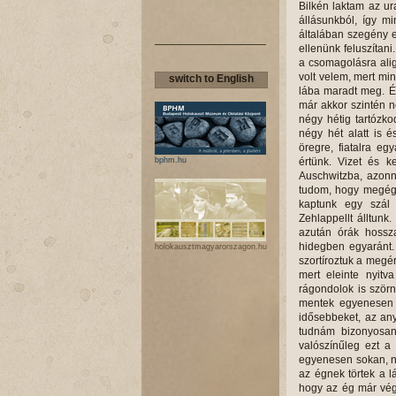
Bilkén laktam az ur
állásunkból, így mi
általában szegény e
ellenünk feluszítan
a csomagolásra alig
volt velem, mert mi
switch to English
lába maradt meg. Én
már akkor szintén n
négy hétig tartózkod
négy hét alatt is 
öregre, fiatalra e
bphm.hu
értünk. Vizet és 
Auschwitzba, azonna
tudom, hogy megége
kaptunk egy szál 
Zehlappellt álltunk
azután órák hossza
hidegben egyaránt. 
holokausztmagyarorszagon.hu
szortíroztuk a megérk
mert eleinte nyitv
rágondolok is szörn
mentek egyenesen a
idősebbeket, az an
tudnám bizonyosa
valószínűleg ezt a
egyenesen sokan, n
az égnek törtek a 
hogy az ég már vég