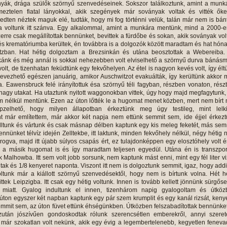
anyák, drága szülők szörnyű szenvedéseinek. Sokszor találkoztunk, amint a mun
eztelen fiatal lányokkal, akik szegények már soványak voltak és vitték őke
dten néztek maguk elé, tudták, hogy mi fog történni velük, talán már nem is bán
a voltunk itt szánva. Egy alkalommal, amint a munkára mentünk, mind a 2000-
re csak megállítottak bennünket, bevittek a fürdőbe és sokan, akik soványak vol
és krematóriumba kerültek, én továbbra is a dolgozók között maradtam és hat hón
tzban. Hat hétig dolgoztam a Brezsinkán és utána beosztottak a Webereiba. 
nk és még annál is sokkal nehezebben volt elviselhető a szörnyű durva bánás
olt, de tizenhatan feküdtünk egy fekvőhelyen. Az étel is nagyon kevés volt, így élt
nevezhető egészen januárig, amikor Auschwitzot evakuálták, így kerültünk akkor
. Eawensbruck felé irányítottuk ésa szörnyű téli fagyban, részben vonaton, rés
 nagy utakat. Ha utaztunk nyitott waggonokban vittek, úgy hogy majd megfagytunk,
 nélkül mentünk. Ezen az úton lőtték le a hugomat menet közben, mert nem bírt
pzelhető, hogy milyen állapotban érkeztünk meg úgy testileg, mint lelki
 már említettem, már akkor két napja nem ettünk semmit sem, ide éjjel érkez
álltunk és vártunk és csak másnap délben kaptunk egy kis meleg feketét, más sem
nnünket télvíz idején Zelltekbe, itt laktunk, minden fekvőhely nélkül, négy hétig
ogva, majd itt újabb súlyos csapás ért, ez tulajdonképpen egy elosztóhely volt és
em a másik hugomat is és így maradtam teljesen egyedül. Utána én is transzpo
 Malhowba. Itt sem volt jobb sorsunk, nem kaptunk mást enni, mint egy fél liter vi
tak és 1/8 kenyeret naponta. Viszont itt nem is dolgoztunk semmit, igaz, hogy add
ltunk már a kiállott szörnyű szenvedésektől, hogy nem is bírtunk volna. Hét h
lvittek Leipzigba. Itt csak egy hétig voltunk. Innen is tovább kellett jönnünk sürgős
" miatt. Gyalog indultunk el innen, tizenhárom napig gyalogoltam és útköz
 úton egyszer két napban kaptunk egy pár szem krumplit és egy kanál rizsát, keny
semmit sem, az úton füvet ettünk éhségünkben. Útközben felszabadítottak bennünke
zután jószívűen gondoskodtak rólunk szerencsétlen emberekről, annyi szerete
 már szokatlan volt nekünk, akik egy évig a legembertelenebb, kegyetlen fenev