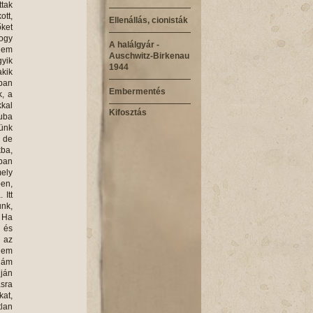
ttak
ott,
Ellenállás, cionisták
őket
hogy
A halálgyár -
 nem
Auschwitz-Birkenau
gyik
1944
akik
óban
Embermentés
k, a
kkal
Kifosztás
auba
ünk
, de
kba,
ban
mely
ben,
 Itt
unk,
 Ha
a és
a az
nem
nám
uján
asra
kat,
lan