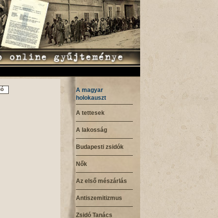
ió
A magyar
holokauszt
A tettesek
A lakosság
Budapesti zsidók
Nők
Az első mészárlás
Antiszemitizmus
Zsidó Tanács