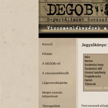
Kereső
Jegyzőkönyv:
Főoldal
Név
Neme
A DEGOB-ról
Születési hely
Születési idő
Utolsó lakóhely
A visszaemlékezők
Foglalkozás
Gettó
Lágerenciklopédia
Táborok
Rawensbrück, Mal
Idegen szavak,
kifejezések
Fent nevezett előad
Támogatóink