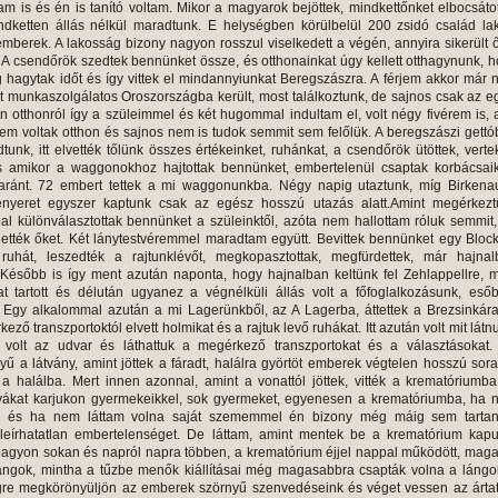
am is és én is tanító voltam. Mikor a magyarok bejöttek, mindkettőnket elbocsáto
ndketten állás nélkül maradtunk. E helységben körülbelül 200 zsidó család lak
mberek. A lakosság bizony nagyon rosszul viselkedett a végén, annyira sikerült 
i. A csendőrök szedtek bennünket össze, és otthonainkat úgy kellett otthagynunk, 
 hagytak időt és így vittek el mindannyiunkat Beregszászra. A férjem akkor már
nt munkaszolgálatos Oroszországba került, most találkoztunk, de sajnos csak az e
 otthonról így a szüleimmel és két hugommal indultam el, volt négy fivérem is, 
em voltak otthon és sajnos nem is tudok semmit sem felőlük. A beregszászi gett
tunk, itt elvették tőlünk összes értékeinket, ruhánkat, a csendőrök ütöttek, verte
és amikor a waggonokhoz hajtottak bennünket, embertelenül csaptak korbácsai
gyaránt. 72 embert tettek a mi waggonunkba. Négy napig utaztunk, míg Birken
kenyeret egyszer kaptunk csak az egész hosszú utazás alatt.Amint megérkezt
l különválasztottak bennünket a szüleinktől, azóta nem hallottam róluk semmit
tték őket. Két lánytestvéremmel maradtam együtt. Bevittek bennünket egy Bloc
ruhát, leszedték a rajtunklévőt, megkopasztottak, megfürdettek, már hajnal
. Később is így ment azután naponta, hogy hajnalban keltünk fel Zehlappellre, 
t tartott és délután ugyanez a végnélküli állás volt a főfoglalkozásunk, eső
Egy alkalommal azután a mi Lagerünkből, az A Lagerba, áttettek a Brezsinkára.
ező transzportoktól elvett holmikat és a rajtuk levő ruhákat. Itt azután volt mit látn
a volt az udvar és láthattuk a megérkező transzportokat és a választásokat.
yű a látvány, amint jöttek a fáradt, halálra györtöt emberek végtelen hosszú sor
 halálba. Mert innen azonnal, amint a vonattól jöttek, vitték a krematóriumb
yákat karjukon gyermekeikkel, sok gyermeket, egyenesen a krematóriumba, ha 
n és ha nem láttam volna saját szememmel én bizony még máig sem tarta
 leírhatatlan embertelenséget. De láttam, amint mentek be a krematórium kap
agyon sokan és napról napra többen, a krematórium éjjel nappal működött, mag
lángok, mintha a tűzbe menők kiállításai még magasabbra csapták volna a lángo
re megkörönyüljön az emberek szörnyű szenvedéseink és véget vessen az ártat