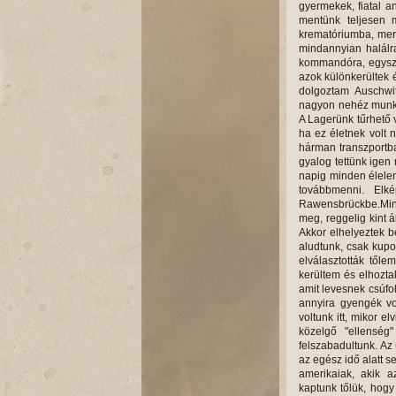
gyermekek, fiatal 
mentünk teljesen m
krematóriumba, mere
mindannyian halálr
kommandóra, egyszer
azok különkerültek 
dolgoztam Auschwi
nagyon nehéz munká
A Lagerünk tűrhető v
ha ez életnek volt 
hárman transzportba
gyalog tettünk igen
napig minden élelem
továbbmenni. Elké
Rawensbrückbe.Mint
meg, reggelig kint 
Akkor elhelyeztek be
aludtunk, csak kupor
elválasztották től
kerültem és elhoztak
amit levesnek csúfol
annyira gyengék vo
voltunk itt, mikor e
közelgő "ellenség
felszabadultunk. Az
az egész idő alatt 
amerikaiak, akik a
kaptunk tőlük, hogy