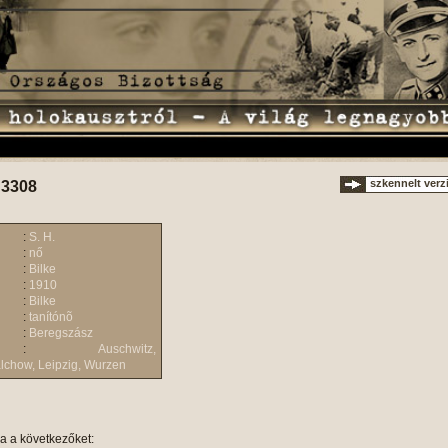
szkennelt verz
 3308
:
S. H.
:
nő
:
Bilke
:
1910
:
Bilke
:
tanítónõ
:
Beregszász
:
Auschwitz,
chow, Leipzig, Wurzen
ja a következőket: