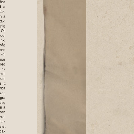
kába
t a
ták,
en a
tak,
apig
Ott
mód.
ünk,
 még
zben
 két
 már
leg
tünk
mit.
 nem
 itt
rtba
zet,
igra
étig
en a
ben
eret
t az
tet
adak