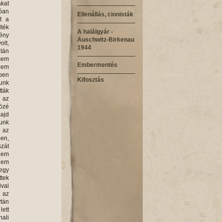
akat
dóan
Ellenállás, cionisták
t a
lték
A halálgyár -
tény
Auschwitz-Birkenau
olt,
1944
után
 sem
Embermentés
 nem
zben
Kifosztás
tunk
tták
 az
közé
majd
tunk
t az
ben,
zát
nem
 nem
 egy
ttek
ival
n az
ytán
ett
nali