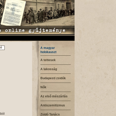
ió
A magyar
holokauszt
A tettesek
A lakosság
Budapesti zsidók
Nők
Az első mészárlás
Antiszemitizmus
mból
Zsidó Tanács