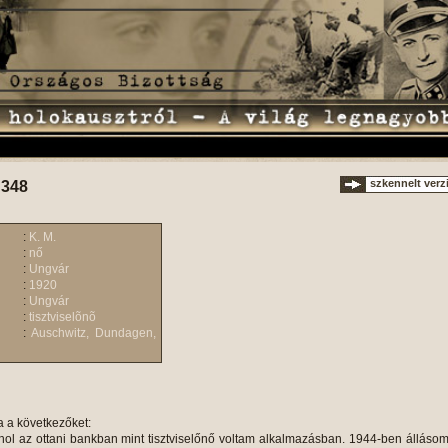
szkennelt verz
 348
:
K. M.
:
nő
:
Ungvár
:
1920
:
Ungvár
:
tisztviselõnõ
:
Auschwitz, Dundagen,
a a következőket:
ol az ottani bankban mint tisztviselőnő voltam alkalmazásban. 1944-ben álláso