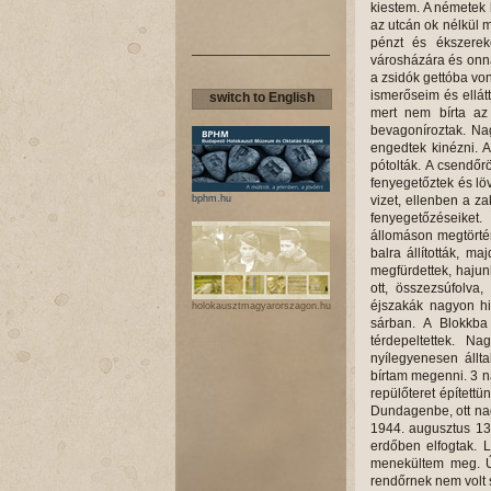
kiestem. A németek 
az utcán ok nélkül 
pénzt és ékszereke
városházára és onna
a zsidók gettóba von
ismerőseim és ellát
switch to English
mert nem bírta az 
bevagoníroztak. Nag
engedtek kinézni. 
pótolták. A csendőr
fenyegetőztek és lö
bphm.hu
vizet, ellenben a za
fenyegetőzéseiket
állomáson megtörtén
balra állították, m
megfürdettek, hajunk
ott, összezsúfolva
éjszakák nagyon hi
holokausztmagyarorszagon.hu
sárban. A Blokkb
térdepeltettek. 
nyílegyenesen állt
bírtam megenni. 3 n
repülőteret építettü
Dundagenbe, ott nagy
1944. augusztus 13
erdőben elfogtak. L
menekültem meg. Út
rendőrnek nem volt 