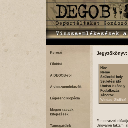
Kereső
Jegyzőkönyv:
Főoldal
Név
Neme
A DEGOB-ról
Születési hely
Születési idő
Utolsó lakóhely
A visszaemlékezők
Foglalkozás
Táborok
Lágerenciklopédia
Windau, Stutthof
Idegen szavak,
kifejezések
Fentnevezett előadj
Ungváron laktam, ah
Támogatóink