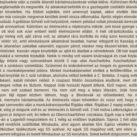
bejövetele után a zsidók állandó bántalmazásoknak voltak kitéve. Különösen férfi
megtámadták és megverték. Az ablakokat betörték és a gazdagabb zsidóktól állan
t követeltek. Ha többet sejtettek, mint amennyit kaptak, akkor elvitték őke
n már csúnyán megverve kerültek ismét vissza otthonukba. Április végén elrende
ulását. A gettóban tűrhető volt helyzetünk, nekem például voltak jóindulatú keresz
tak ennivalóval. Különben az élelmezést a népkonyha intézte, ami kissé gyenge v
ott lévő sok ezer embert kellő élelmiszerrel ellátni. 4 heti ott-tartózkodás 
y meleg volt, ajtó zárva volt, az ablakot rács borította és még azon keresztül
A vödör víz, amit elindulásunk alkalmával beadtak, hamar elfogyott és Kassáig
ök állandóan zaklattak valamiért, egyszer pénzt, máskor meg ékszert kértek, kö
völdöztek. Kassán végre kinyitották az ajtót és átadtak a németeknek. Ott már kap
klatást a németek folytatták. Nekik is mindig volt valami kívánságuk és csak folyta
. Így értünk nagy szenvedések között 3 nap után Auschwitzba. Auschwitzban
t a szokásos szelektálás. Szüleimet és kistestvéreimet az öregek és gyerekek 
ajd a munkaképeseket jobbra. Minket munkaképeseket elvittek a fertőtlenítőbe, 
at lenyírták és 1 szál ruhában, alsóruha nélkül betettek a C. Bokkba. 3 napig vol
, takaró, kabát minden nélkül. A csupasz földön összebújva aludtunk, mert ot
degek voltak és fáztunk. Nappal órák hosszát Appelt álltunk, tűző napon, eső
a nem volt szabad bemenni. Ha nem volt meg a teljes létszám, órák hoss
Nagyon fájt Appel közben látnom, hogy a Blockovák az idősebbeket, ha 
ak, mennyire bántalmazták. Az élelmezés olyan lehetetlen és rossz volt, hogy
api szenvedés után a munkástranszporttal Rigába vittek. Rigában 2 napig voltam,
nk, elég jó dolgunk volt és az élelmezés is tűrhető volt. 2 hét múlva Lettországba vi
on jó dolgom volt, én lettem az Oberschaarführer csicskása. Egyik nap a lett férf
-án a Lagerből megszöktem és 1 hétig az erdőben bujkáltam. Sajnos 1 hét utá
ett rendőrök szállítottak Windauba, ahol agyon akartak lőni. Egész véletlen fol
közben találkoztunk egy SS autóval. Az egyik SS magához vett, ami ellen a l
semmi kifogása és betett Windauban az SS konyhára. Sokat kellett dolgoznom, haj