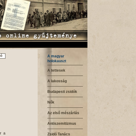
ió
A magyar
holokauszt
A tettesek
A lakosság
Budapesti zsidók
Nők
Az első mészárlás
Antiszemitizmus
ste, reggelre a patkányok kirágták a ruháinkkal együtt. Két hét múlva elvittek transzporttal, mi voltunk az első transzport, -Bergen Belsenbe, az u.n. "halál-lágerbe".Ebben a lágerben is rettenetes viszonyok uralkodtak. Hónapokon keresztül nem kaptunk mást mint 2 deci levest, mely inkább víznek felelt meg, ebben
Zsidó Tanács