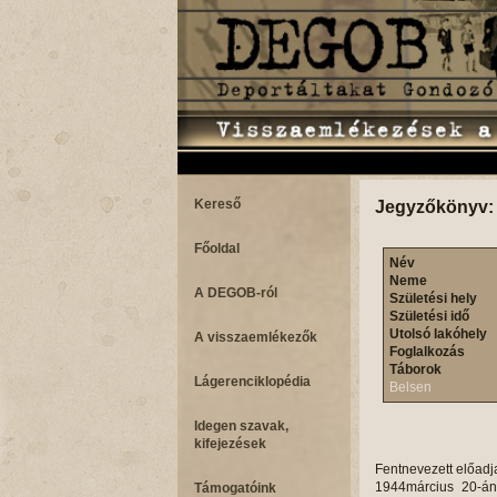
Kereső
Jegyzőkönyv:
Főoldal
Név
Neme
A DEGOB-ról
Születési hely
Születési idő
Utolsó lakóhely
A visszaemlékezők
Foglalkozás
Táborok
Lágerenciklopédia
Belsen
Idegen szavak,
kifejezések
Fentnevezett előadj
1944március 20-án Kolozsvárról éppen taxiba akartam beszállni két barátnőmmel együtt, amikor a magyar rendőrök elfogtak és bevittek a Keleti Pályaudvari őrszobába, ahol már akkor egy csomó zsidó volt összefogva. Vártunk egy ideig, amikor a rendőrtiszt kijelentette, hogy "Toloncba velük!"Csomagokkal megrakodva vonultunk keresztül a sötét utcákon, a rendőröknek könyörögtünk, engedjenek szabadon, akik azt válaszolták, hogy: "Nagyon sajnálom, magukat, de nem tehetünk semmit, mert mindnyájan le vannak számolva.."Megérkezve a tooncba, életem legszőrnyűbb emlékéhez tartozik, mikor megláttam a rácsok mögött, az eltorzult, ijedt zsidó arcokat, melyekről lerítt a kétségbeesés. Ekkor ébredtem tulajdonképpen tudatára annak, mi is történt velünk.Egy mogorva rendőr lépett oda hozzánk és bezsúfoltak bennünket egy börtönbe, rácsos ablakokkal, ahol rettenetes hideg volt. Aludni nem tudtunk, ennivalót nem kaptunk még másnap sem. Utcai nőkkel voltunk együtt, aki azt kérdezték tőlünk, mikor engednek ki bennünket innen, ezeknek azt válaszoltam, hogy: "Ti hamarabb szabadultok ki innen, mert hiszen mi zsidók vagyunk..."Összezsúfolva feküdtünk a földön, vas-sodronyokon, takaró nélkül. Később még hoztak be zsidó nőket, úgyhogy bent már nem volt helyünk, ekkor kint feküdtünk a hideg betonon. Az éjszakák voltak a legszörnyűbbek a rettenetes túlzsúfoltság következtében, irtózatos kínokat álltunk ki.4 nap múlva bevittek a rendőrtiszthez, aki kihallgatott és szólt a szolgának, vezessen el. 28-an maradtunk a toloncban, nagyon sokan meg tudtak szökni hamis okmányokkal.Betettek bennünket egy óriási terembe, rettenetesen hideg volt, állandóan hallottuk a riadó autók szirénáit, melyek szállították be állandóan a zsidókat a toloncba. Egy hét múlva, gyalog vittek el bennünket a HÉV- ih, és egy órai utazás után megérkeztünk kistarcsára. Megérkezve, egyenként megszámoltak az udvaron, bevittek egy nagy terembe, ahol
Támogatóink