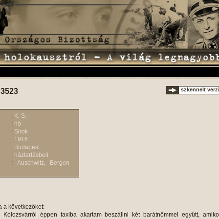
szkennelt verz
 3523
:
K. S.
:
nő
:
Sirok
:
1916
:
Budapest
:
háztartásbeli
:
Auschwitz, Bergen -
a a következőket:
, csomagjainkat ismét átvizsgálták. Elvettek tőlem minden értéktárgyat, melyet egy borítékbe téve, aláirattak velem. Élelmet hazulról küldtek be, így hogy még nem nélkülöztünk. Fertőtlenítettek, utána visszakaptuk saját ruháinkat, előzőleg mezíteneül álltunk órák hosszat a férfiak előtt. 6 hát után láttuk az udvaron, hogy az összes politikai foglyok is transzportra készen állnak. Azt mondták, hogy Sárvárra visznek, gazdasági munkára. 5-ös sorban álltunk fel és megszámoltak. A rendőrtiszt kijelentette, hogy aki megmozdul, azt agyonlövik. Kivittek a Keleti pályaudvarra, ahol megpróbálkoztam a szökéssel, sajnos nem sikerült. Egyik barátnőmnek sikerült eljutnia a közeli utcáig (Rottenbiller utca) elfogták és agyon akarták lőni, egy német tiszt azt mondta, hogy engedjék csak szabadon, ill. vissza a transzporthoz, hiszen úgyis kivégzik Németországban.60-an voltunk egy csukott marhavagonban, de a következő másodpercben újból kivagoníroztak, botütések közepette. Újból bevagoníroztak, ekkor már 70-en voltunk összepréselve, háromszor is megszámoltak és a német tiszt kijelentette, ha kiszálláskor nem lesz meg a létszám, akkor megtizedelnek bennünket. A bevagonírozást magyar rendőrök és S.S. katonák hajtották végre. A vagon ajtaját egyszer sem nyitották fel, sem víz, sem W.C. lehetőség nem volt. 2 nap és éjszakai rettenetes kínlódások közepette érkeztünk meg rendeltetési helyünkre Auschwitzba. Kinyitották a vagon ajtaját, ekkor csíkos ruhás zsidó férfiak jöttek be, akik megkérdezték, milyen nemzetiségűek vagyunk, vannak -e közöttünk gyerekek és öregek, azt mondták, hogy csomagjainkat utánunk hozzák. A csomagokat leraktuk egy nagy halomba.Dr. Mengele lágerorvos és Kramer láger parancsnok, ezenkívül több S.S. katona előtt, ötös sorban vonultunk fel, akik kijelentették, hogy akik gyengének érzik magukat, vagy fáj a lábuk azok üljenek be a vöröskeresztes autókba. Megkérdezték, van-e közöttünk orvosok, gyógyszerészek és kémikusok.Egyik barátnőm vegyészdoktor volt, és jelentkezett. Mindnyájan meg voltunk hatva, hogy a németek a gyengéket és a betegeket autókra tették. Egy másik bajtársnőmet megkérdezte dr. Mengele hány éves, azt mondta, hogy 46, őt munkára osztották be. Barátnőm egyike odament dr. Mengeléhez és megkérte, hogy egyik bajtársnőnket is vegye fel az autóra, mert szívbajos. Őt is felvették az autóra, ezek sajnos mind a gázkamrába kerültek. Nappal érkeztünk meg, szép virágos kerteket láttunk és zenét hallottunk. Bevittek egy blokkba, az u. n. "Brezsinkára", ahol fél napig voltunk. Azonnal tetováltak benünket a szlovák zsidó nők. Életem legszörnyűbb jelenete közé tartozik az is, amikor az S.S- ek szuronyos sorfala előtt, anyaszült meztelenül kellett elvonulnunk. Magasra tartott karral, vizsgáltak bennünket a szlovák nők. Kivittek egy hosszú folyosóra, ekkor lengyel férfiak vizsgáltak át még egyszer. Ezután fertőtlenítés következett, hajunkat rövidre levágták és saját ruhánk helyett kaptunk vékony nyári ruhákat és magas sarkú cipőt. A ruháink hátát piros festékkel jelölték meg. Beosztottak az "A"- lágerbe. Kő-barakkokban laktunk és 3 nap múlva bejött egy S. S. katona, hogy munkára kell mennünk. Igen hideg időjárás volt, 50 kg-os cementes zsákokat kell cipelnünk, közben az S.S.- ek nagy botokkal vertek a hátunkra. Kijelentették, hogy az útnak 10 napon belül készen kell lennie, mert megérkeznek az összes magyarországi zsidók. Délután 1-kor mentünk munkába, mely este 9-ig tartott, állandó hajsza és verések között. 3 napra rá, óriási izgalommal láttuk, hogy tényleg újabb transzportok érkeztek meg. Egyik reggel bejött a blokkvezető, mondván, hogy más munkára osztanak be. A Brezsinka felé mentünk, meg voltunk győződve, hogy gázba visznek, mert a krematórium felé vittek. Beosztottak a Brezsinkára munkára, mely ruha-szortírozásból állott, a transzportok levett ruháit szortíroztuk ki. A bánásmód és élelmezés elég rendes volt, de leírhatatlan lelkiállapotban voltunk, mert állandóan a szemünk előtt vonultak el a transzportok, melyeket vittek egyenesen a gázkamrába. Éjjel- nappal égett a krematórium. Amikor a krematórium már nem győzte az égetést, akkor kivitték a hullákat egy nagy ###, elöntötték mésszel, ráraktak rőzsét és meggyújtották. Egy alkalommal, amikor a krematórium mellett haladtam el, borzadva láttam, az óriási teherautót, tele hullákkal és szörnyű jajveszékelést, és segélykiáltást hallottunk. Leírhatatlan lelkiállapotban voltunk állandóan. Gyakran láttuk, amikor a vagonok ajtaját kinyitották, a szó szoros értelmében hullottak ki a hullák a kocsikból. Nagyon sokat őrült állapotban szedtek ki a vagonokból.Szintén életem felejthetetlen jelenetei közé tartozik az is, amikor az óriási teherautó ponyváját felborította a szél, rajta idősebb asszonyokat és férfiakat láttam, cca. 30-an voltak, vitték őket a gázkamra felé. A krematórium udvarán láttam az idős embereket, asztaloknál ültek, ettek, várva a sorsukra. Borzalmas látvány volt részemre az is, amikor a kiválogatottak között megpillantottam egy fiatal anyát, amint a karján ülő gyermekét szoptatta, menet közben a krematórium felé.Gyakran láttam, amit a férfiakat véresre verték, pofozták az S.S. -ek, a szerencsétlenek elestek, de pillanatok alatt újra lábra kellett állniuk. A sáros pocsolyákban tornáztak és a legcsekélyebbért 25 botütést kaptak. Amikor a transzportok megszűntek, kikerültünk a Brezsinkáról, beosztottak a fonodába. Itt igen nagy volt a szigorúság, az S.S. katonák nagy kutyákkal jöttek be, kontrollálva, hogy a kiadott munka el van e végezve. Ha ez nem történt meg, akkor irgalom nélkül agyonverték az embereket. Hajnali 3 órakor volt az ébresztő, tehát csillagos éjszaka, rövidesen következett az appell, amely órák hosszat tartott és 6 órakor kellett munkába mennünk. Vízhez jutni nem voltunk képesek, volt egy patak, abban mostunk ebédidő alatt és ugyanebből ittunk kínzó szomjúságunkban. Bokáig érő sárban jártunk állandóan, melybe a nehéz facipők beleragadtak, úgyhogy alig bírtuk a lábunkat kihúzni a sárból. Délben az ebédosztásnál úgy hajtottak ki bennünket a munkahelyről, mint az állatokat és poros, piszkos edényből ettünk azt a negyed liter zupát állva. Este 5 órakor befejeztük a munkát, ekkor újból appell következett, utána rohanás a mosdóhelységbe egy korty vízért, onnan is bottal vertek ki,Minden héten voltak fertőtlenítések, ekkor a mosdóhelység előtt appellt álltunk, kaptunk egy falat kenyeret és bementünk a fürdőbe, ahol már várt az S. S. nagy bottal. Gyorsan le kellett dobnunk a ruhát magunkról, csomóba kötni, megfürödtünk forró vízben, aztán betuszkoltak a jéghideg, ablak nélküli, betonozott nagy terembe, ott álltunk órák hosszat mezítelenül, egész éjszaka, hajnali 3 óráig, a jéghideg betonon, amíg visszakaptuk a fertőtlenített ruháinkat. Szorosan egymáshoz bújva, melegítettük egymást a testünkkel. Ha az appellnál nem egyezett a létszám, akkor büntetésből az egész lágernek térdepelnie kellett, órák hosszat, jégben és sárban.Tudok egy u. n. "Visztula- kommandó"-ról, ahol csupán két hétig bírták a munkát bajtársnőim. Ha tovább tart ez a kommandó, mind elpusztult volna, egész nap csákányoztak a sárban és vízben, egy nagy hegyre kellett nekik minden nap felmászni, mely igen nehéz feladat volt az óriási facipőkben a sáros fagyos úton, a legtöbben visszaestek, ekkor gumibotokkal verték őket. Egy pénteki napon, amikor előző éjszaka hatalmas esőzés volt, borzasztó szélviharban dolgoztatták őket, azt hitték ott pusztulnak el, annyira, hogy még az S. S. -ek is megsajnálták őket, ekkor rövidesen megszűnt ez a kommandó.Ekkor elkerültem én is az u. n. "transzport-blokkba" igen hideg időjárás volt, fűtve nem volt a blokkban, pokróccal takarózni nem volt szabad, mert az S. S-ek kontrolálták. A fa-réseken befújt a szél, tele volt minden patkányokkal és ha meghagytunk egy falat kenyeret e