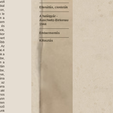
Ellenállás, cionisták
A halálgyár -
Auschwitz-Birkenau
1944
Embermentés
Kifosztás