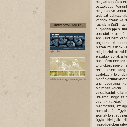
switch to English
bphm.hu
holokausztmagyarorszagon.hu