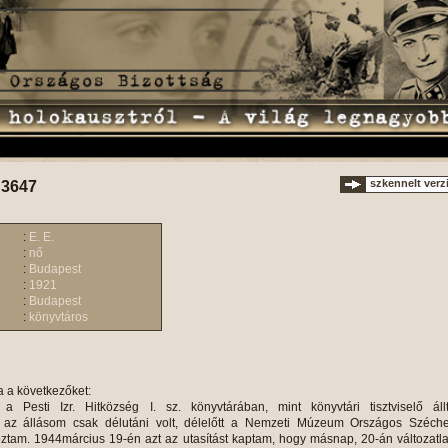
szkennelt verz
 3647
:
E. E.
:
nő
:
Budapest
:
1921
:
Budapest
:
könyvtáros
a a következőket:
parancsnoka is. Hétfőn, 20-án a Gastapo megkezdte az u.n. plutokrata zsidók összeszedését, és ezek között volt Dr. Wirth Károly és Wertheimer Adolf, az IMIT elnöke is.Hétfőn d. u. Wisliceny magához kérette Stern Samut, akivel közölte, hogy másnap d.u. 5 órakor ő és törzse megjelennek a Síp utcában, ahová erre az időre hívják össze a zsidó intézmények képviselőit. Stern Samu szóvá tette akkor Dr. Wilhelm és Wertheimer letartóztatását, akiket még a nap folyamán szabadon is engedtek. Amikor én kedden reggel jelentkeztem, nyomban kijelöltek bizalmas szolgálatra, mégpedig u. n. hatóságokkal érintkező csoporthoz. E csoport vezetője akkor Dr. Vági József, a hitközség ügyésze volt, tagjai: Dr. Gábor János és Dr. Gergely György, valamint dr. Pető László ügyészek. Kedden d. e. 11 órakor az Astória szállodában kellett lennünk. Ott megjelentünk: Dr. Kohn Zoltán, a hitközség tanfelügyelője, Dr. Vágh József, Dr. Gábor János és én. Engem később ugyan visszaküldtek a Síp utcába, mert olya sokáig kellett várakozni, hogy meg akarták nyugtatni a síp utcai urakat. Amikor a Síp utcába érkeztem, velem együtt lépett be Stern Samu szobájába egy német tiszt, aki az ülő dr. Pető Ernőre ráordított, hogy: "Ha én a szobába lépek, állj fel büdös zsidó!", majd a leghangosabban követelte, hogy egy órán belül teremtsünk elő 100 vödröt, 100 seprűt, 100 súrolókefét és szappant, hogy a Dob utcai épületet ki lehessen takarítani. Ez volt az első anyagi követelés.Délután Wisliceny valóban megjelent. Vele volt Obersturmbandführer Krumey és még néhány S. S. katona. A lépcsőházban Dr. Gábor fogadta őket, akinek ragyogó német tudása látszólag megnyerte tetszésüket és ennek volt köszönhető az is, hogy később Dr. Gábor szinte persona grata volt előttük. A lépcsőházban várta őket Stern Samu is, akit fülem hallatára így köszöntött Wisliceny: "Ich bringe Ihnen gute Nachrichten Herr Hofrat." Az összegyűlt zsidó vezetők előtt kijelentette, hogy amennyiben a zsidóság a kiadott rendelkezéseknek eleget fog tenni, senkinek semmi baja nem lesz. Mivel március19-től kezdve a budapesti zsidóság tömegesen próbált vidékre menekülni, a pályaudvarokat zár alá vették, ideértve a hajóállomást is és a helyiérdek# állomásokat is. Erről is beszélt Wisliceny és kijelentette, hogy semmi értelme a vidékre való futásnak. Itt kell megjegyezni, hogy dr. Vázsonyi János az Eötvös téri hajóállomásról akart felesége birtokára utazni, azonban itt elfogták őt és egész családját. Majd kitér Wisliceny arra is, hogy a zsidók tömegesen veszik ki a pénzüket és értékeiket a bankokból. Ennek sincs semmi értelme - mondta, -mert hiszen senkinek sem akarnak rosszat tenni. Ezek után az ülés bezártuk. Már az első napokban felállították a már említett Rökk Szilárd utcai internáló tábort. Ennek felállításánál elsősorban a rabbi képző intézet növendékeit és tanárait vették igénybe, de a szükséges szalmazsákokat és egyéb berendezési tárgyakat a zsidótanácsnak kellett rendelkezésre állítani.A Zsidó Tanácsot a németek jelölték ki, és amikor március 20-án a hitközség elnöke a kultuszminisztériumhoz, mint felügyeleti hatósághoz fordult, ott minden felvilágosítást megtagadtak. Egyébként a Kultuszminisztériumban később egyedül Mester Miklós államtitkár volt az, akire számítani lehetett.A Zsidó Tanács összetétele a következő volt: Stern Samu, Dr. Wilhelm Károly, Dr. Kahán Nisson, Dr. Pető Ernő, Freudiger Fülöp, Kahán Frankl Samu, Dr. Csobádi Samu, Dr.Boda Ernő. A Zsidó Tanács tagjai és a főbb tisztviselők, valamint azok a kisebb tisztviselők és altisztek, akiknek szabad mozgását biztosítani kellett, igazolványt kaptak. Az igazolvány szövege a következő volt. "Jelen igazolvány tulajdonosa a zsidó budapesti tanácsának tagja, és mint ilyen védelem alatt áll. Minden ellene alkalmazott intézkedést megelőzően az aláíró hatóságot kell megkérdezni." Az igazolványt Krumey Oberststurmführer írta alá, később pecséttel is ellátták, majd az Állambiztonsági Rendészet felállításakor Dr. Koltay László osztályvezető aláírásával és az osztály bélyegzőjével látták el. Az ilyen igazolvány tulajdonosait internálni nem lehetett és így sikerült többek között Dr. Bródy Ernőt, Dr. Balkányi Kálmánt és még néhány vezető zsidó személyiséget az internáló táborból kihozni. A Zsidó Tanács működése megalakulásától kezdve három irányba terjedt ki:Az első volt a németek szinte percenként felállított, egyre nagyobb követeléseinek kielégítése.A második volt a vidéki és budapesti zsidóság közötti összeköttetés fenntartása és a zsidóság lehetőség szerinti megnyugtatása. A harmadik pedig a titkos külföldi levelezés és a mentőakciók.I.A németek a Gestapo főhadiszállását a svábhegyi társasházakban és környező villákban állították fel. Kumey és Eichmann legfelsőbb parancsnokok, valamint Koltay és Hain Péter és Majesticben voltak elhelyezve és ezekkel kellett leginkább érintkezni. Az anyagi követlelések mérhetetlen mértéket öltöttek. Így pl. két esztendő távlatából is világosan emlékszem arra, hogy Majestic berendezésekor többek között a következő listát kaptuk:150 íróasztal, ezek közül 15 diplomata150 asztal, szék, ezek közül 15 príma200 szék300 sörös pohár150 rádió100 dohányzó garnitúra (asztalok, székek) ebből 15 bőr300 likőrös pohár300 boros pohár6 koktél séker150 papírkosár150 íróasztal garnitúra, ebből 15 márvány150 íróasztal lámpa, ebből 15 gyönyörűÉs így tovább az iroda berendezési cikkek legapróbb részletéig és mindezt töménytelen mennyiségben. A hitközség anyagi erejét mindezek a követelések messze túlhaladták és a pénzügyi elöljáró, Büchler Bertalan, valamint Szüsz Artúr elöljáró helyettes összehívták a pénzügy bizottságot, akik a budapesti zsidóságot egyénenkénti adakozásra szólították fel. A Gestapo- n kívül, fel kellett szerelni és kitatarozni a dob utca 35 sz. házat, ahol a németek műhelyt állítottak fel. E műhelyek személyzete zsidókból állott. Azok a zsidók, akik ezekben a műhelyekben dolgoztak, mentesültek a csillag viselésen kívül minden egyébtől, illetőleg az internálástól. Miután azonban az internállási veszély mindenkit egyformán fenyegetett, ez igen nagy előnyt jelentett. A műszaki megrendelések és a műhelyek legénységének kiállítására szükségessé vált egy műszaki osztály felállítása. Ennek élére Székely Dezső műépítész került, adminisztratív vezetője domonkos Miksa tisztviselő volt. Ők voltak ezután azok, akik az összes befutó igényeket kielégítették, majd szoros kapcsolatot tartottak fenn az S.S. parancsnokával, aki Vida Jenő villájában lakott, és akinek többek között kertészre volt szüksége, hogy a villa kertjét rendben tartsák. Felesleges volna most az összes igényeket felsorolni, elég annyit mondani, , hogy a németek építettek egy alagutat, amely a Majestctől a Golf szállóig vezetett és ezt zsidókkal csináltatták, akiknek órabérét a Zsidó tanács volt köteles fizetni. De ilyen nagyarányú építkezésektől egészen addig, hogy egy a Gestapo részéről rendezendő koncertnél Krumaynak egy csellóra volt szüksége, minden kívánságukkal a zsidó tanácshoz fordultak. E kívánságok egy részét sikerült nem teljesíteni, legnagyobb részükben azonban kénytelenek voltak a zsidó tanács vezetői kielégíteni őket, annál is inkább, mert abban a naiv hitben éltek, hogy a kívánságok teljesítése megelőzi, vagy elkerülhetővé teszi az időközben vidéken már bekövetkezett deportálások folytatását. A németek megkövetelték, hogy a Zsidó Tanács rendszeresen adjon ki értesítőt a zsidóság számára. Így született meg" Magyarországi Zsidóság Lapja", mert a németek a " Magyar Zsidók Lapja" címet nem engedélyezték. A németeknek kellett tehát jönni, hogy a magyar zsidók rájöjjenek arra, miszerint ők nem magyar zsidók. A németek a lapot cenzúrázták, kezdetben Kumay, majd később annak tisztiszolgája, Scwartz úr. A lap német fordítására és a német nyelvű beadványok elkészítésére fordító irodá