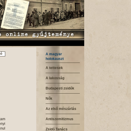
ió
A magyar
holokauszt
A tettesek
A lakosság
Budapesti zsidók
Nők
Az első mészárlás
t állítottak fel. Ezen iroda vezetője Dr. Kiss Dezső, a Pester Lloyd volt munkatársa, tagjai pedig: Bródy Ernő, Bacher- Bodrog Pál, Dr. Turóczi- Trostler József voltak. A Hitközség ügyrendjét és berendezését a beállott események következtében teljesen át kellett állítani. Mivel a napról- napra megjelenő rendelet
Antiszemitizmus
Zsidó Tanács