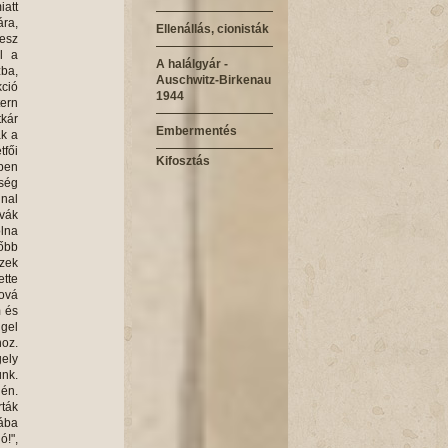
Ellenállás, cionisták
A halálgyár -
Auschwitz-Birkenau
1944
Embermentés
Kifosztás