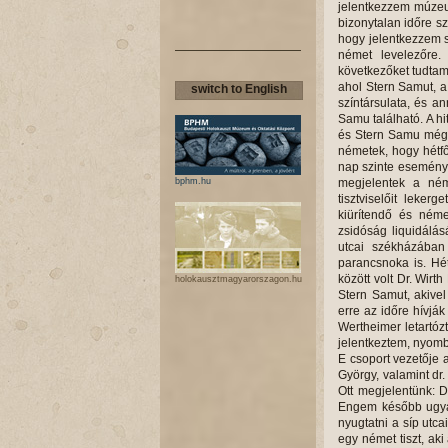
switch to English
bphm.hu
holokausztmagyarorszagon.hu