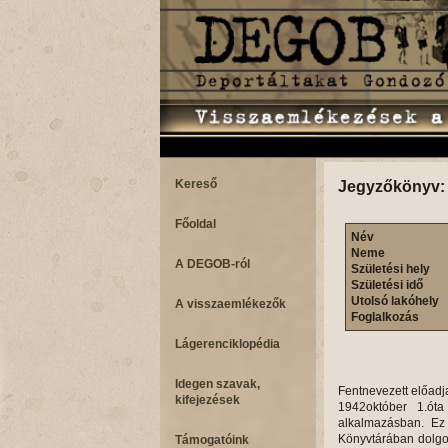
Kereső
Jegyzőkönyv:
Főoldal
Név
Neme
A DEGOB-ról
Születési hely
Születési idő
Utolsó lakóhely
A visszaemlékezők
Foglalkozás
Lágerenciklopédia
Idegen szavak,
Fentnevezett előadj
kifejezések
1942október 1.óta a Pesti Izr. Hitközség I. sz. könyvtárában, mint könyvtári tisztviselő álltam alkalmazásban. Ez az állásom csak délutáni volt, délelőtt a Nemzeti Múzeum Országos Széchenyi Könyvtárában dolgoztam. 1944március 19-én azt az utasítást kaptam, hogy másnap, 20-án változatlanul jelentkezzem múzeumi hivatalomban, ahol még aznap közölték velem, hogy a közbejött események miatt bizonytalan időre szabadságolnak. Ugyanezen a napon utasított Dr. Munkácsi Jenő, a hitközösség titkára, hogy jelentkezzem szolgálattételre a hitközség központi székházában, mert előre láthatólag szükség lesz német levelezőre. Március21- én kedden reggel 8 órakor jelentkeztem Dr. Munkácsinál, ahol a következőket tudtam meg:Március 19-én délután 5 órakor jöttek a németek először a Síp utcai székházba, ahol Stern Samut, a hitközség elnökét keresték. Hivatal nem lévén, az épületben az OMIKE művészakció színtársulata, és annak igazgatója, Dr. Bánóczi László tartózkodott. Ő kijelentette, hogy nem tudja Stern Samu található. A hitközség elöljáróságából Dr. Wilhelm Károly, Dr. Pető Ernő, valamint Dr. Munkácsi titkár és Stern Samu még aznap este találkoztak Dr. Csergő Hugó főjegyző lakásán. Dr. Bánóczit utasították a németek, hogy hétfőn reggel 9 órára 30 zsidó nyomdász jelentkezzen a Világosság nyomdában. A hétfői nap szinte eseménytelenül telt el a Síp utcában, viszont az ortodox hitközség Dob utca 35. sz. épületében megjelentek a németek, és az ott tartózkodó iskolás gyerekeket, tanáraikat, valamint a hitközség tisztviselőit lekergették a Kazinczy utcai templomba, majd közölték velük, hogy az épület azonnal kiürítendő és német kaszárnya céljára átadandó Hauptsturmführer Br. Von Wisliceny, aki a szlovák zsidóság liquidálását intézte,- volt a zsidóellenes intézkedések itteni végrehajtója. A vasasok Magdolna utcai székházában tartózkodott. Ő volt egyébként a Rökk Szilárd utcai internáló tábor legfelsőbb 
Támogatóink