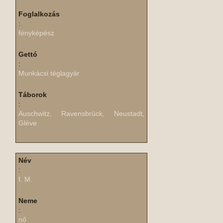
Foglalkozás
:
fényképész
Gettó
:
Munkácsi téglagyár
Táborok
:
Auschwitz, Ravensbrück, Neustadt,
Gléve
Név
:
I. M.
Neme
:
nő