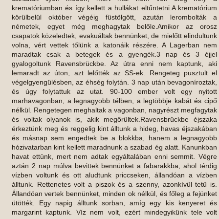
krematóriumban és így kellett a hullákat eltűntetni.A krematórium
körülbelül október végéig füstölgött, azután lerombolták a
németek, egyet még meghagytak belőle.Amikor az orosz
csapatok közeledtek, evakuáltak bennünket, de mielőtt elindultunk
volna, vért vettek tőlünk a katonáik részére. A Lagerban nem
maradtak csak a betegek és a gyengék.3 nap és 3 éjjel
gyalogoltunk Ravensbrückbe. Az útra enni nem kaptunk, aki
lemaradt az úton, azt lelőtték az SS-ek. Rengeteg pusztult el
végelgyengülésben, az éhség folytán. 3 nap után bevagoníroztak,
és úgy folytattuk az utat. 90-100 ember volt egy nyitott
marhavagonban, a legnagyobb télben, a legtöbbje kabát és cipő
nélkül. Rengetegen meghaltak a vagonban, nagyrészt megfagytak
és voltak olyanok is, akik megőrültek.Ravensbrückbe éjszaka
érkeztünk meg és reggelig kint álltunk a hideg, havas éjszakában
és másnap sem engedtek be a blokkba, hanem a legnagyobb
hózivatarban kint kellett maradnunk a szabad ég alatt. Kanunkban
havat ettünk, mert nem adtak egyáltalában enni semmit. Végre
aztán 2 nap múlva bevittek bennünket a fabarakkba, ahol térdig
vízben voltunk és ott aludtunk priccseken, állandóan a vízben
álltunk. Rettenetes volt a piszok és a szenny, azonkívül tetű is.
Állandóan vertek bennünket, minden ok nélkül, és főleg a fejünket
ütötték. Egy napig álltunk sorban, amíg egy kis kenyeret és
margarint kaptunk. Víz nem volt, ezért mindegyikünk tele volt