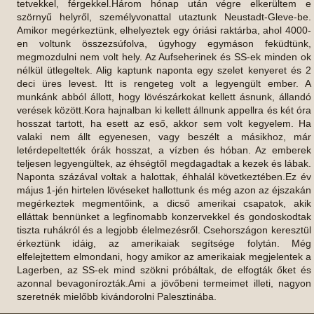
tetvekkel, férgekkel.Három hónap után végre elkerültem e
szörnyű helyről, személyvonattal utaztunk Neustadt-Gleve-be.
Amikor megérkeztünk, elhelyeztek egy óriási raktárba, ahol 4000-
en voltunk összezsúfolva, úgyhogy egymáson feküdtünk,
megmozdulni nem volt hely. Az Aufseherinek és SS-ek minden ok
nélkül ütlegeltek. Alig kaptunk naponta egy szelet kenyeret és 2
deci üres levest. Itt is rengeteg volt a legyengült ember. A
munkánk abból állott, hogy lövészárkokat kellett ásnunk, állandó
verések között.Kora hajnalban ki kellett állnunk appellra és két óra
hosszat tartott, ha esett az eső, akkor sem volt kegyelem. Ha
valaki nem állt egyenesen, vagy beszélt a másikhoz, már
letérdepeltették órák hosszat, a vízben és hóban. Az emberek
teljesen legyengültek, az éhségtől megdagadtak a kezek és lábak.
Naponta százával voltak a halottak, éhhalál következtében.Ez év
május 1-jén hirtelen lövéseket hallottunk és még azon az éjszakán
megérkeztek megmentőink, a dicső amerikai csapatok, akik
elláttak bennünket a legfinomabb konzervekkel és gondoskodtak
tiszta ruhákról és a legjobb élelmezésről. Csehországon keresztül
érkeztünk idáig, az amerikaiak segítsége folytán. Még
elfelejtettem elmondani, hogy amikor az amerikaiak megjelentek a
Lagerben, az SS-ek mind szökni próbáltak, de elfogták őket és
azonnal bevagonírozták.Ami a jövőbeni termeimet illeti, nagyon
szeretnék mielőbb kivándorolni Palesztinába.