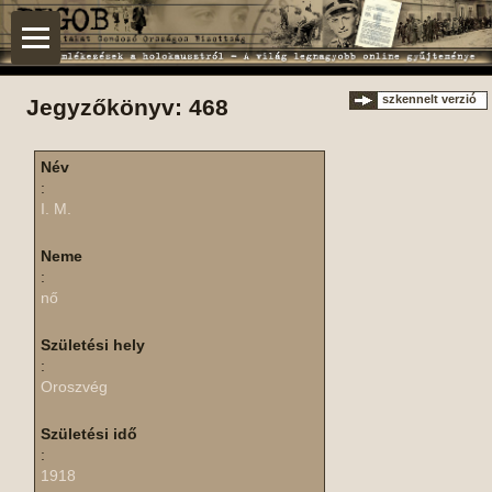
szkennelt verzió
Jegyzőkönyv: 468
Név
:
I. M.
Neme
:
nő
Születési hely
:
Oroszvég
Születési idő
:
1918