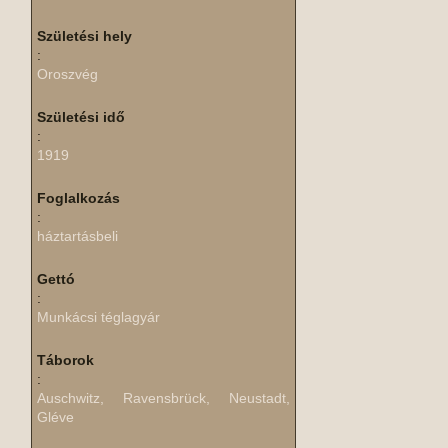
Születési hely
:
Oroszvég
Születési idő
:
1919
Foglalkozás
:
háztartásbeli
Gettó
:
Munkácsi téglagyár
Táborok
:
Auschwitz, Ravensbrück, Neustadt,
Gléve