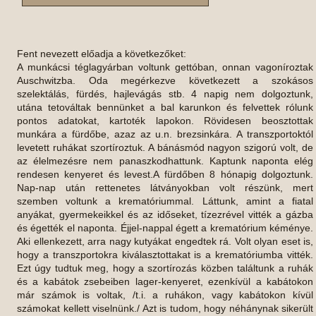
Fent nevezett előadja a következőket:
A munkácsi téglagyárban voltunk gettóban, onnan vagoníroztak
Auschwitzba. Oda megérkezve következett a szokásos
szelektálás, fürdés, hajlevágás stb. 4 napig nem dolgoztunk,
utána tetováltak bennünket a bal karunkon és felvettek rólunk
pontos adatokat, kartoték lapokon. Rövidesen beosztottak
munkára a fürdőbe, azaz az u.n. brezsinkára. A transzportoktól
levetett ruhákat szortíroztuk. A bánásmód nagyon szigorú volt, de
az élelmezésre nem panaszkodhattunk. Kaptunk naponta elég
rendesen kenyeret és levest.A fürdőben 8 hónapig dolgoztunk.
Nap-nap után rettenetes látványokban volt részünk, mert
szemben voltunk a krematóriummal. Láttunk, amint a fiatal
anyákat, gyermekeikkel és az időseket, tízezrével vitték a gázba
és égették el naponta. Éjjel-nappal égett a krematórium kéménye.
Aki ellenkezett, arra nagy kutyákat engedtek rá. Volt olyan eset is,
hogy a transzportokra kiválasztottakat is a krematóriumba vitték.
Ezt úgy tudtuk meg, hogy a szortírozás közben találtunk a ruhák
és a kabátok zsebeiben lager-kenyeret, ezenkívül a kabátokon
már számok is voltak, /t.i. a ruhákon, vagy kabátokon kívül
számokat kellett viselnünk./ Azt is tudom, hogy néhánynak sikerült