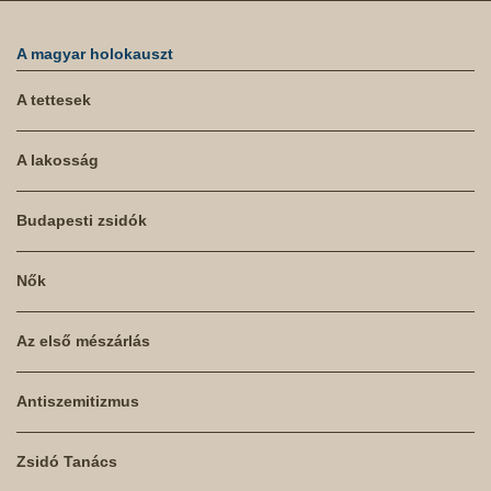
A magyar holokauszt
A tettesek
A lakosság
Budapesti zsidók
Nők
Az első mészárlás
Antiszemitizmus
Zsidó Tanács