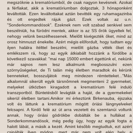
megszöknie a krematóriumból, de csak nagyon kevésnek. Azokat
a férfiakat, akik a krematóriumban dolgoztak, 3 hónaponként
leváltották. Ezen leváltottakat aztán bevitték egy ruhamagazinba
és ott engedtek rájuk gázt. Ezek voltak az u.n.
"Sonderkommandósok". Ezeknek nem volt szabad senkivel sem
beszélniük, ha fürödni mentek, akkor is az SS őrök ügyeltek fel,
nehogy velünk beszélhessenek. Mielőtt kivégezték őket, mind az
orosz himnuszt énekelte. Azért mégis előfordult, hogy tudtam egy
ilyen halálra ítélttel beszélni, mielőtt gázba vitték őket és
emlékszem rá, hogy az egyik átkiabált hozzánk a fürdőbe a
következő szavakkal: "mai nap 15000 embert égettünk el, nekünk
már sajnos nem lesz alkalmunk megbosszulni ezen
szörnyűségeket, de Ti talán még életben maradtok és kérünk
benneteket, bosszuljátok meg mindezen rémtetteket..."Más
alkalomnál sikerült egyik társnőmnek megmenteni 2 gyermeket,
melyeket útközben kiragadott a krematórium felé induló
transzportból. Büntetésből levágták a haját, de a gyermekeket
sikerül életben tartani.Amikor mi érkeztünk Birkenauba, éjszaka
volt és láttunk a krematórium mögött óriási lángnyelveket
felcsapni. A fürdő felé az út arra vezetett és szemtanúi voltunk
annak, hogy óriási gödrökbe dobálták be a hullákat a
Sonderkommandósok, még pedig úgy, hogy az egyik fogta a
halott lábát, a másik a kezét. Amint később megtudtuk, ezt azért
csinálták ilyen módon, mert már nem volt elég hely a