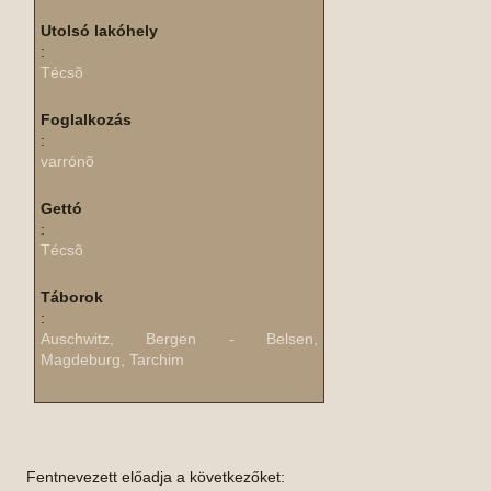
Utolsó lakóhely
:
Técsõ
Foglalkozás
:
varrónõ
Gettó
:
Técsõ
Táborok
:
Auschwitz, Bergen - Belsen,
Magdeburg, Tarchim
Fentnevezett előadja a következőket: