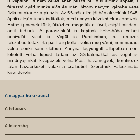
is kaptunk. Itt nem kellett éhen pusztulni. Itt is álltunk appellt, a
fárasztó gyári munka előtt és után, bizony nagyon igénybe vette
fizikumunkat ez a plusz is. Az SS-nők elég jól bántak velünk.1945.
április elején útnak indítottak, mert nagyon közeledtek az oroszok.
Hathétig meneteltünk, útközben megettük a füvet, csigát mindent,
amit tudtunk. A parasztoktól is kaptunk hébe-hóba valami
ennivalót, vizet is. Végül is Parchimban, az oroszok
felszabadítottak. Ha pár hétig kellett volna még várni, nem maradt
volna senki sem életben. Annyira legyöngült állapotban nem
lehetett volna lépést tartani az SS-katonákkal és végül is,
mindnyájunkat kivégeztek volna.Most hazamegyek, körülnézek
talán hazaérkezett valaki a családból. Szeretnék Palesztinába
kivándorolni.
A magyar holokauszt
A tettesek
A lakosság