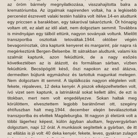
az öröm bármely megnyilatkozása, visszahajította balra a
krematóriumba. Az izgalmak napirenden voltak, ha a legkisebb
percenést észrevett valaki testén halálra volt ítélve.14-en aludtunk
egy priccsen a barakkban, egy takaróval takaróztunk. Öt hónapig
voltam ott, ez alatt az idő alatt, nem dolgoztam semmit. Továbbra
is mindnyájan egy tálból ettünk, nagyon soványak voltunk. Mielőtt
transzportba osztottak tetováltak.1944. október végén
bevagoníroztak, útra kaptunk kenyeret és margarint, pár napra rá
megérkeztünk Bergen-Belsenbe. Itt sátrakban aludtunk, valami kis
szalmát kaptunk, azon feküdtünk, de a nagy esőzés
következtében az is átázott, és formálisan sárban, vízben
feküdtünk. Becsöpögött késő, őszi napokon az eső átázva,
dermedten bújtunk egymáshoz és tartottuk magunkat melegen.
Nem dolgoztam itt semmit. A táplálkozás nagyon elégtelen volt:
fekete, répaleves, 12 deka kenyér. A piszok elképzelhetetlen volt,
ívó vizet sem kaptunk, a latrináknál sokat kellett állni, de ezt is
titokban, mert nem volt engedélyezve. Sokan haltak meg
körülöttem, elvesztettem legjobb barátnőmet ott, szegény
éhtífuszban halt meg.1944. december elején beválasztottak
transzportba és elvittek Magdeburgba. Itt nagyon jó életünk volt a
többi lágerhez képest, külön ágyban aludtam, fegyvergyárban
dolgoztam, napi 12 órát. A munkások segítettek a gyárban, de itt
az ellátás is jó volt: 40 deka kenyér, fekete, leves, gyakran zulagot