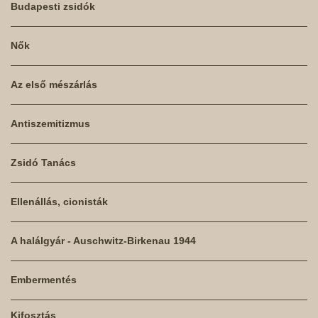
Budapesti zsidók
Nők
Az első mészárlás
Antiszemitizmus
Zsidó Tanács
Ellenállás, cionisták
A halálgyár - Auschwitz-Birkenau 1944
Embermentés
Kifosztás