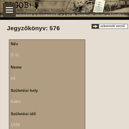
szkennelt verzió
Jegyzőkönyv: 576
Név
:
S. G.
Neme
:
nő
Születési hely
:
Kalini
Születési idő
:
1926