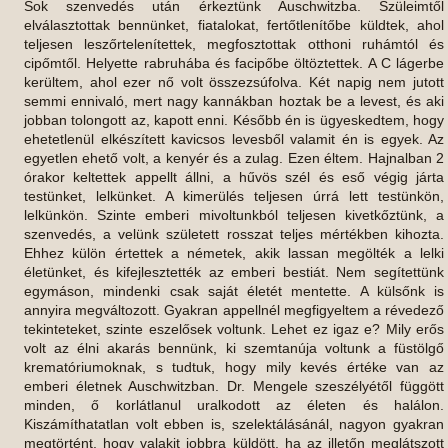
Sok szenvedés után érkeztünk Auschwitzba. Szüleimtől
elválasztottak bennünket, fiatalokat, fertőtlenítőbe küldtek, ahol
teljesen leszőrtelenítettek, megfosztottak otthoni ruhámtól és
cipőmtől. Helyette rabruhába és facipőbe öltöztettek. A C lágerbe
kerültem, ahol ezer nő volt összezsúfolva. Két napig nem jutott
semmi ennivaló, mert nagy kannákban hoztak be a levest, és aki
jobban tolongott az, kapott enni. Később én is ügyeskedtem, hogy
ehetetlenül elkészített kavicsos levesből valamit én is egyek. Az
egyetlen ehető volt, a kenyér és a zulag. Ezen éltem. Hajnalban 2
órakor keltettek appellt állni, a hűvös szél és eső végig járta
testünket, lelkünket. A kimerülés teljesen úrrá lett testünkön,
lelkünkön. Szinte emberi mivoltunkból teljesen kivetkőztünk, a
szenvedés, a velünk született rosszat teljes mértékben kihozta.
Ehhez külön értettek a németek, akik lassan megölték a lelki
életünket, és kifejlesztették az emberi bestiát. Nem segítettünk
egymáson, mindenki csak saját életét mentette. A külsőnk is
annyira megváltozott. Gyakran appellnél megfigyeltem a révedező
tekinteteket, szinte eszelősek voltunk. Lehet ez igaz e? Mily erős
volt az élni akarás bennünk, ki szemtanúja voltunk a füstölgő
krematóriumoknak, s tudtuk, hogy mily kevés értéke van az
emberi életnek Auschwitzban. Dr. Mengele szeszélyétől függött
minden, ő korlátlanul uralkodott az életen és halálon.
Kiszámíthatatlan volt ebben is, szelektálásánál, nagyon gyakran
megtörtént, hogy valakit jobbra küldött, ha az illetőn meglátszott