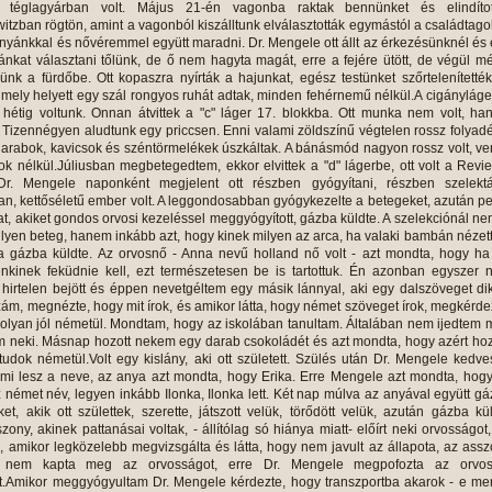
 téglagyárban volt. Május 21-én vagonba raktak bennünket és elindítot
tzban rögtön, amint a vagonból kiszálltunk elválasztották egymástól a családtago
anyánkkal és nővéremmel együtt maradni. Dr. Mengele ott állt az érkezésünknél és
yánkat választani tőlünk, de ő nem hagyta magát, erre a fejére ütött, de végül m
elünk a fürdőbe. Ott kopaszra nyírták a hajunkat, egész testünket szőrtelenítetté
, mely helyett egy szál rongyos ruhát adtak, minden fehérnemű nélkül.A cigánylág
 hétig voltunk. Onnan átvittek a "c" láger 17. blokkba. Ott munka nem volt, h
 Tizennégyen aludtunk egy priccsen. Enni valami zöldszínű végtelen rossz folyad
arabok, kavicsok és széntörmelékek úszkáltak. A bánásmód nagyon rossz volt, ve
 nélkül.Júliusban megbetegedtem, ekkor elvittek a "d" lágerbe, ott volt a Revie
 Dr. Mengele naponként megjelent ott részben gyógyítani, részben szelektál
, kettőséletű ember volt. A leggondosabban gyógykezelte a betegeket, azután p
t, akiket gondos orvosi kezeléssel meggyógyított, gázba küldte. A szelekciónál ne
ilyen beteg, hanem inkább azt, hogy kinek milyen az arca, ha valaki bambán nézett
 a gázba küldte. Az orvosnő - Anna nevű holland nő volt - azt mondta, hogy ha
kinek feküdnie kell, ezt természetesen be is tartottuk. Én azonban egyszer 
 hirtelen bejött és éppen nevetgéltem egy másik lánnyal, aki egy dalszöveget dik
ám, megnézte, hogy mit írok, és amikor látta, hogy német szöveget írok, megkérde
olyan jól németül. Mondtam, hogy az iskolában tanultam. Általában nem ijedtem
em neki. Másnap hozott nekem egy darab csokoládét és azt mondta, hogy azért ho
udok németül.Volt egy kislány, aki ott született. Szülés után Dr. Mengele kedv
mi lesz a neve, az anya azt mondta, hogy Erika. Erre Mengele azt mondta, hog
z német név, legyen inkább Ilonka, Ilonka lett. Két nap múlva az anyával együtt g
et, akik ott születtek, szerette, játszott velük, törődött velük, azután gázba kü
szony, akinek pattanásai voltak, - állítólag só hiánya miatt- előírt neki orvosságot
 amikor legközelebb megvizsgálta és látta, hogy nem javult az állapota, az ass
nem kapta meg az orvosságot, erre Dr. Mengele megpofozta az orvos
t.Amikor meggyógyultam Dr. Mengele kérdezte, hogy transzportba akarok - e me