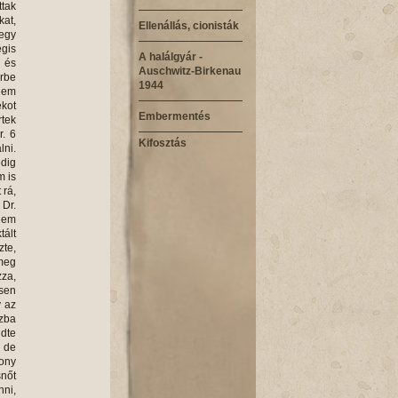
tak
kat,
Ellenállás, cionisták
 egy
égis
A halálgyár -
k és
Auschwitz-Birkenau
erbe
1944
anem
ékot
Embermentés
rtek
r. 6
Kifosztás
ni.
edig
m is
 rá,
 Dr.
nem
tált
zte,
 meg
zza,
esen
y az
ázba
ldte
, de
zony
nőt
nni,