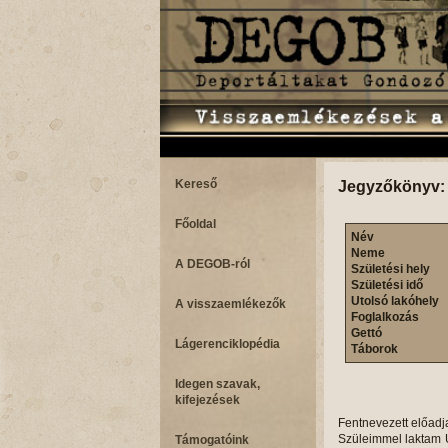
Kereső
Jegyzőkönyv:
Főoldal
Név
Neme
A DEGOB-ról
Születési hely
Születési idő
Utolsó lakóhely
A visszaemlékezők
Foglalkozás
Gettó
Lágerenciklopédia
Táborok
Idegen szavak,
kifejezések
Fentnevezett előadj
Szüleimmel laktam U
Támogatóink