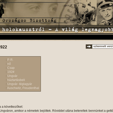
szkennelt verz
 922
:
P. R.
:
nő
:
Csap
:
192#
:
Ungvár
:
háztartásbeli
:
Ungvár- téglagyár
:
Auschwitz, Freudenthal
a a következőket:
ngváron, amikor a németek bejöttek. Röviddel utána betereltek bennünket a gett