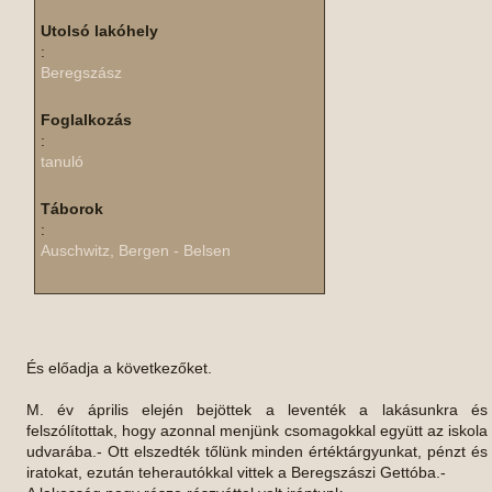
Utolsó lakóhely
:
Beregszász
Foglalkozás
:
tanuló
Táborok
:
Auschwitz, Bergen - Belsen
És előadja a következőket.
M. év április elején bejöttek a leventék a lakásunkra és
felszólítottak, hogy azonnal menjünk csomagokkal együtt az iskola
udvarába.- Ott elszedték tőlünk minden értéktárgyunkat, pénzt és
iratokat, ezután teherautókkal vittek a Beregszászi Gettóba.-