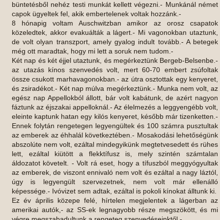
büntetésből nehéz testi munkát kellett végezni.- Munkánál német
capok ügyeltek fel, akik embertelenek voltak hozzánk.-
8 hónapig voltam Auschwitzban amikor az orosz csapatok
közeledtek, akkor evakuálták a lágert.- Mi vagonokban utaztunk,
de volt olyan transzport, amely gyalog indult tovább.- A betegek
még ott maradtak, hogy mi lett a soruk nem tudom.-
Két nap és két éjjel utaztunk, és megérkeztünk Bergeb-Belsenbe.-
az utazás kínos szenvedés volt, mert 60-70 embert zsúfoltak
össze csukott marhavagonokban.- az útra osztottak egy kenyeret,
és zsiradékot.- Két nap múlva megérkeztünk.- Munka nem volt, az
egész nap Appellokból állott, bár volt kabátunk, de azért nagyon
fáztunk az éjszakai appelloknál.- Az élelmezés a leggyengébb volt,
eleinte kaptunk hatan egy kilós kenyeret, később már tizenketten.-
Ennek folytán rengetegen legyengültek és 100 számra pusztultak
az emberek az éhhalál következtében.- Mosakodási lehetőségünk
abszolúte nem volt, ezáltal mindegyikünk megtetvesedett és rühes
lett, ezáltal kiütött a flekktífusz is, mely szintén számtalan
áldozatot követelt. - Volt rá eset, hogy a tífuszból meggyógyultak
az emberek, de viszont ennivaló nem volt és ezáltal a nagy láztól,
úgy is legyengült szervezetnek, nem volt már ellenálló
képessége.- Ivóvizet sem adtak, ezáltal is pokoli kínokat álltunk ki.
Ez év április közepe felé, hírtelen megjelentek a lágerban az
amerikai autók,- az SS-ek legnagyobb része megszökött, és mi
végre megszabadultunk a rengeteg szenvedéseinktől.-