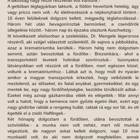
A lakosság nagy része részvéttel volt irántunk.-
A gettóban téglagyárban laktunk, a földön hevertünk hetekig, ágy
vagy priccs nem volt.- Az élelmezésünk a népkonyháról történt.-
16 éven felülieknek dolgozni kellett, mégpedig téglahordással.-
Három hét után bevagoníroztak bennünket, a csendőrök
ütlegelése között.- három nap és éjszaka utaztunk Auschwitzig.-
Itt következett elsősorban a szelektálás, Dr. Mengele lágerorvos
részéről, aki széjjel választott szüleinktől, ők sajnos a jobboldalra,
azaz a krematóriumba kerültek.- Három hétig nem dolgoztam
semmit, aztán beosztottak a fürdőbe.- Brezsinkára,- ahol a
transzportoktól levetett holmikat szortíroztuk.- Iszonyatos
látványokban volt részünk ott a fürdőben, mert egészen közel,
voltunk a krematóriumhoz.- Láttuk azt is, hogy múlt év nyarán
amikor a magyar transzportok érkeztek, hogy vetkőztetik le
meztelenül, az időseket, és fiatal anyákat, gyermekeikkel, és úgy
mentek be, egy nagy fürdőhelyiségbe, kezükbe törülközőt adtak.-
Ezeket még aznap gázkamrába vitték és elégették.- Már annyi
volt a halott, hogy a kemence nem győzte égetni őket, ezért egy
nagy gödörbe rakták a rengeteg hullát, raktak rá egy sor fát, és ott
égették el a zsidó Haftlingek.-
Két hónapig dolgoztam a fürdőben, utána beosztottak a
szövödébe.- a munka nem volt nehéz, mert női munkát
végeztünk, de nagyon sokat kellett dolgozni, napi 10 órai
munkaidő volt, és aki nem dolgozott megfelelően, annak