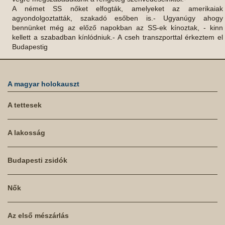
A német SS nőket elfogták, amelyeket az amerikaiak
agyondolgoztatták, szakadó esőben is.- Ugyanúgy ahogy
bennünket még az előző napokban az SS-ek kínoztak, - kinn
kellett a szabadban kínlódniuk.- A cseh transzporttal érkeztem el
Budapestig
A magyar holokauszt
A tettesek
A lakosság
Budapesti zsidók
Nők
Az első mészárlás