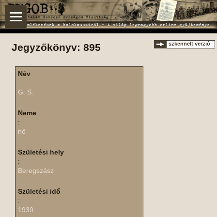
szkennelt verzió
Jegyzőkönyv: 895
Név
:
G. S.
Neme
:
nő
Születési hely
:
Beregszász
Születési idő
:
1930