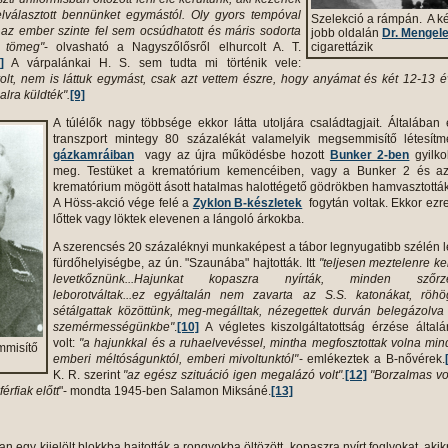
lválasztott bennünket egymástól. Oly gyors tempóval
Szelekció a rámpán. A k
az ember szinte fel sem ocsúdhatott és máris sodorta
jobb oldalán
Dr. Mengel
 tömeg"
- olvasható a Nagyszőlősről elhurcolt A. T.
cigarettázik
]
A várpalánkai H. S. sem tudta mi történik vele:
olt, nem is láttuk egymást, csak azt vettem észre, hogy anyámat és két 12-13 
alra küldték".
[9]
A túlélők nagy többsége ekkor látta utoljára családtagjait. Általában
transzport mintegy 80 százalékát valamelyik megsemmisítő létesítm
gázkamráiban
vagy az újra működésbe hozott
Bunker 2-ben
gyilko
meg. Testüket a krematórium kemencéiben, vagy a Bunker 2 és az
krematórium mögött ásott hatalmas halottégető gödrökben hamvasztották
A Höss-akció vége felé a
Zyklon B-készletek
fogytán voltak. Ekkor ezr
lőttek vagy löktek elevenen a lángoló árkokba.
A szerencsés 20 százaléknyi munkaképest a tábor legnyugatibb szélén 
fürdőhelyiségbe, az ún. "Szaunába" hajtották. Itt
"teljesen meztelenre kel
levetkőznünk...Hajunkat kopaszra nyírták, minden szőrze
leborotváltak...ez egyáltalán nem zavarta az S.S. katonákat, röhö
sétálgattak közöttünk, meg-megálltak, nézegettek durván belegázolva
szemérmességünkbe"
.
[10]
A végletes kiszolgáltatottság érzése által
volt:
"a hajunkkal és a ruhaelvevéssel, mintha megfosztottak volna mi
mmisítő
emberi méltóságunktól, emberi mivoltunktól"
- emlékeztek a B-nővérek.
K. R. szerint
"az egész szituáció igen megalázó volt".
[12]
"Borzalmas vo
érfiak előtt
"- mondta 1945-ben Salamon Miksáné.
[13]
n egy kijelölt blokkba hajtották a rongyokba öltözött, kopaszra nyírt foglyokat, aki