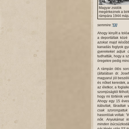
Magyar zsidók
megérkeznek a bir
rámpára 1944 máj
semmire."
[3]
Ahogy kinyílt a toló
a deportáltak közé 
azokat majd később
kanadás foglyok gya
gyerekeket adjuk 
tudhatták, hogy a s
öregekre pedig mind
A rámpán ötös soro
(általában dr. Jos
magyarul jól beszél
és nőket kerestek, 
az életkor, a foglal
szomjúságtól félholt,
hogy mi történik ve
Ahogy egy 15 éves 
kábultak, fáradtak 
csak szorongattuk
hasonlóak voltak:
"é
nők. Anyukámat ki
minden búcsúzkodás
pár lépés után SS tis