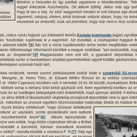
felmérni a helyzetet és így jutottak ugyanerre a következtetésre:
"Hé
reggel érkeztünk Auschwitzba. Ott álltunk éjfélig. Akkor már úgy tud
hogy itt van a vég. Az első waggonból minden ki volt hányva egy dom
kenaui
usában
ágynemű, ruházat, élelem, tehát biztosak voltunk abban, hogy, ha min
elszednek az embertől, csak azt jelentheti, hogy már nem is lesz szük
ajtó, csíkos ruhás foglyok (az értékekért felelős
Kanada-kommando
tagjai) ugrottak
és "
tuszkoltak, rugdostak ki a vagonból. Azt mondták, a csomagokat hagyjuk f
 utánunk küldik."
[4]
Bár ezt a nácik halálbüntetés terhe mellet megtiltották neki
kran létfontosságú információt közöltek a magyar zsidókkal:
"azt tanácsolták, ho
oda az öregeknek".
[5]
Magyarázatra nem volt idő, a gyanakvó deportáltak 
zelektálás során a munkaképes anyákat gyermekeikkel együtt küldték gázkamrába
enképpen azonnali halál várt.
kba rendezett, nemek szerint szétválasztott zsidók élete a
szelektáló SS-orvo
ef Mengele, dr. Heinz Thilo, dr. Eduard Wirths főorvos és az erdélyi származ
ő dr. Viktor Capesius) kezében volt. A németek 16 és 40 közötti, munkaképes férfi
a többiek sorsa a néhány órán belüli gázhalál volt. Nem egyértelmű esetben az o
kozás és az esetleges betegségek iránt érdeklődött, majd gyorsan döntött. A kiéhez
 az állva töltött út fáradalmaitól végletekig elcsigázott deportáltak nem is igen értet
lük, miközben az orvosok egyetlen kézmozdulattal határoztak életük és haláluk fel
huszti kislány emlékezett:
"nagy zűrzavar keletkezett,
voltunk az utazástól, szinte gondolkodni sem tudtunk,
 hozzátartozónk kezét"
.
[6]
Mások tapasztalatai is
szre sem vettük, hogy külön csoportban állnak a férfiak,
rántották a karomból, hárman maradtunk testvérek,
 nélkül"
- mondta később a munkácsi F. R.
[7]
"Alig egy
zti uniformisban öltözött férfi elé kerültünk, aki kezének