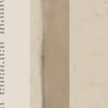
el."
ett,
olt,
olt,
ell-
 az
lben
ideg
sebb
ent.
árt
t a
sen
amit
k a
hol
Egy
yt a
ára.
inte
kben
tő a
tuk
erő