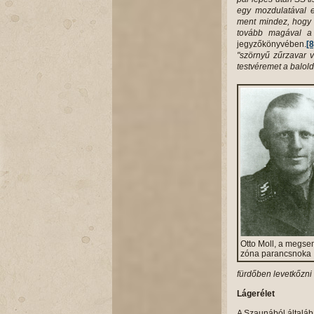
egy mozdulatával e
ment mindez, hogy 
tovább magával a
jegyzőkönyvében.
[8
"szörnyű zűrzavar v
testvéremet a balold
Otto Moll, a megse
zóna parancsnoka
fürdőben levetkőzni f
Lágerélet
A Szaunából általába