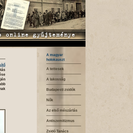
A magyar
holokauszt
ítő
A tettesek
atás
tése
A lakosság
jén
abb
nak
Budapesti zsidók
Nők
Az első mészárlás
Antiszemitizmus
Zsidó Tanács