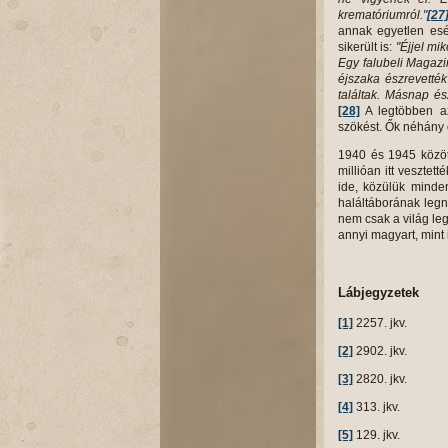
krematóriumról."
[27
annak egyetlen esé
sikerült is:
"Éjjel mik
Egy falubeli Magaz
éjszaka észrevették
találtak. Másnap é
[28]
A legtöbben az
szökést. Ők néhány 
1940 és 1945 között
millióan itt vesztet
ide, közülük minde
haláltáborának legn
nem csak a világ l
annyi magyart, mint 
Lábjegyzetek
[1]
2257. jkv.
[2]
2902. jkv.
[3]
2820. jkv.
[4]
313. jkv.
[5]
129. jkv.