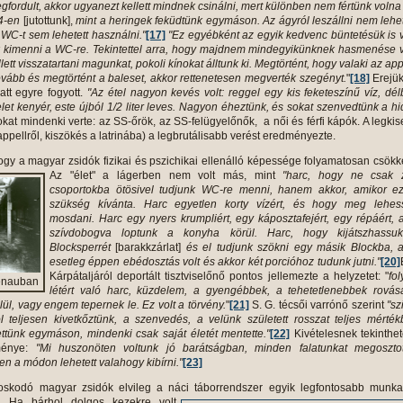
fordult, akkor ugyanezt kellett mindnek csinálni, mert különben nem fértünk volna 
4-en
[jutottunk],
mint a heringek feküdtünk egymáson. Az ágyról leszállni nem lehet
a WC-t sem lehetett használni."
[17]
"Ez egyébként az egyik kedvenc büntetésük is v
kimenni a WC-re. Tekintettel arra, hogy majdnem mindegyikünknek hasmenése v
ett visszatartani magunkat, pokoli kínokat álltunk ki. Megtörtént, hogy valaki az app
ovább és megtörtént a baleset, akkor rettenetesen megverték szegényt.
"
[18]
Erejük
att egyre fogyott.
"Az étel nagyon kevés volt: reggel egy kis feketeszínű víz, dé
let kenyér, este újból 1/2 liter leves. Nagyon éheztünk, és sokat szenvedtünk a h
okat mindenki verte: az SS-őrök, az SS-felügyelőnők, a női és férfi kápók. A legki
appellről, kiszökés a latrinába) a legbrutálisabb verést eredményezte.
gy a magyar zsidók fizikai és pszichikai ellenálló képessége folyamatosan csökk
Az "élet" a lágerben
nem volt más, mint
"harc, hogy ne csak z
csoportokba ötösivel tudjunk WC-re menni, hanem akkor, amikor ez
szükség kívánta. Harc egyetlen korty vízért, és hogy meg lehes
mosdani. Harc egy nyers krumpliért, egy káposztafejért, egy répáért, 
szívdobogva loptunk a konyha körül. Harc, hogy kijátszhassu
Blocksperrét
[barakkzárlat]
és el tudjunk szökni egy másik Blockba, a
esetleg éppen ebédosztás volt és akkor két porcióhoz tudunk jutni."
[20]
Kárpátaljáról deportált tisztviselőnő pontos jellemezte a helyzetet: "
fol
kenauban
létért való harc, küzdelem, a gyengébbek, a tehetetlenebbek rovás
ül, vagy engem tepernek le. Ez volt a törvény.
"
[21]
S. G. técsői varrónő szerint
"sz
l teljesen kivetkőztünk, a szenvedés, a velünk született rosszat teljes mérté
ettünk egymáson, mindenki csak saját életét mentette."
[22]
Kivételesnek tekinthe
ménye:
"Mi huszonöten voltunk jó barátságban, minden falatunkat megosztot
n a módon lehetett valahogy kibírni."
[23]
oskodó magyar zsidók elvileg a náci táborrendszer egyik legfontosabb munka
. Ha bárhol dolgos kezekre volt