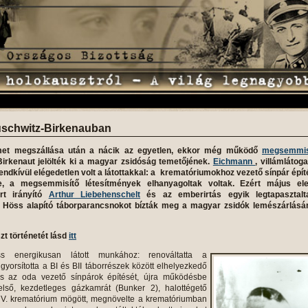
uschwitz-Birkenauban
et megszállása után a nácik az egyetlen, ekkor még működő
megsemmis
Birkenaut jelölték ki a magyar zsidóság temetőjének.
Eichmann
, villámlátog
rendkívül elégedetlen volt a látottakkal: a krematóriumokhoz vezető sínpár épí
e, a megsemmisítő létesítmények elhanyagoltak voltak. Ezért május ele
ert irányító
Arthur Liebehenschelt
és az emberirtás egyik legtapasztalt
lf Höss alapító táborparancsnokot bízták meg a magyar zsidók lemészárlásá
t történetét lásd
itt
öss
energikusan látott munkához: renováltatta a
gyorsította a BI és BII táborrészek között elhelyezkedő
 az oda vezető sínpárok építését, újra működésbe
 első, kezdetleges gázkamrát (Bunker 2), halottégető
z V. krematórium mögött, megnövelte a krematóriumban