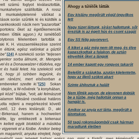
elt számú foglyot kiválasztották,
Ahogy a túlélők látták
munkahelyre szállították. A rossz
tt munkaképtelenné válókat a
Egy kislány megőrült végül öngyilkos
lett
lások során szűrték ki és küldték a
takarékoskodó nácik nem "pazaroltak"
Nagy tüzet láttunk, sírást hallottunk, sőt
portokra: őket az égetőkemencék
éreztük is az égett hús és csont szagát
remben lőtték agyon.) Az ismétlődő
lytonos félelemben tartották a
Egy SS félig agyonvert.
jlaki K. H. visszaemlékezése szerint
A kiket a gáz még nem ölt meg, és élve
en éltünk, egész valónkat a gáztól
kapaszkodtak a falakon, de aztán
 be"
.
[24]
A szelekció során "
teljesen
elnyelték őket a lángok
ilyenkor sorba állnunk, dr. Mengele
ivel és a Donauwalzer-t dúdolva, egy
14 ember kapott egy rongyos takarót
et és halál felett. Ha szelekció volt
Belelőtt a szájukba, azután kijelentette,
at, hogy jó színben legyünk, és
hogy az illető szökni akart
man ránézni, mert elsősorban a
embereket szedte ki
."
[25]
Sokan
Szinte áhítoztuk a halált
ió idején, a W-nővérek
"a konyhában,
Nem lőtték agyon, de elevenen dobták
pli közé"
bújtak,
"volt, aki felmászott
be a tűzbe, még hallották onnan a
alamon Miksáné csodával határos
hangját is.
udta rejteni a megérkezést követő
szelő, 12 éves kislányát. D., aki
Amikor az anyja ezt látta, megőrült a
-Birkenaut, hanem a hochweileri
látottakon.
lélte, így emlékezett a birkenaui
50 tagú rokonságomból csak hárman
n kellett egyik blokkból a másikba
maradtunk életben
vigyenek el a füstbe. Amikor beteg
m magamról, anyuka elrejtett, hogy
gyébről sem lehetett hallani egész nap, mint a füstről, meg kéményről, 