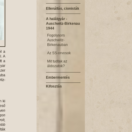
Ellenállás, cionisták
A halálgyár -
Auschwitz-Birkenau
1944
Fogolysors
Auschwitz-
Birkenauban
ól a
Az SS-orvosok
l. A
tt a
Mit tudtak az
gyar
áldozatok?
ezer
auba
Embermentés
tz-
Kifosztás
 ki
eső
lyen
gon
olt,
sebb
ták