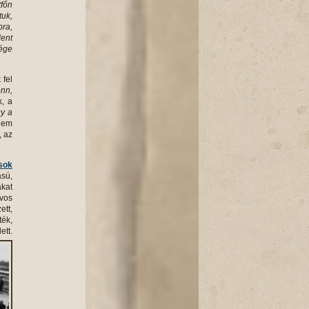
tfőn
tuk,
bra,
dent
sége
 fel
enn,
k, a
gy a
nem
, az
sok
ású,
akat
rvos
ett,
ték,
ett.