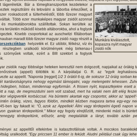
tt
lágeréletük. Bár a tömegtranszportok kezdetekor a
tek regisztrálni és tetoválni a táborba érkezőket, a
szer roskadozott a túlterheléstől, több tízezer magyart
ováltak. Több ezer munkaképes magyar zsidót azonnal
 és munkatáborokba szállítottak. Sokan kerültek az
éra területén működő kisebb altáborokba, ahol a foglyok
geztek. Kisebb csoportokat az auschwitzi főtáborban
kenauban maradt több tízezer magyar zsidó nagy részét a
Munkára kiválasztott,
orszekciókban
helyzeték el. Ez utóbbi, félkész, víz és
kopaszra nyírt magyar
li részlegben uralkodó körülmények még birkenau-i
zsidó nők
 szörnyűek voltak, ezért a BIII szektort a foglyok
ék.
r zsidók nagy többsége heteken keresztül nem dolgozott, napjaikat az órákig t
lenőrzések (appell) töltötték ki. A kárpátaljai G. R. az
"egyik leghatásos
vezte az appellt.
"Naponta
[reggel]
1/2 3 órától 6-ig, de sokszor 12 óráig sorban kel
, fél kartávolságnyira nehogy egymást támogatni, vagy melengetni lehessen. Zu
hidegben, hóban, mindennap egyformán. A frissen nyírt, kopaszfejekre esett a
ött a nap, de megmozdulni sem volt szabad, mert ha valaki nem állt elég fesz
kkor végigverték korbáccsal. Ha büntetni akartak egy csoportot, akkor az 'appell'
szintén órákig, vizes, fagyos földön, mindkét kézben magasra tartva egy-egy n
45-ben így fakadt ki:
"Ó, azok az Appellek! Állni vagy térdepelni égető napon 
on gyakran térdepeltünk."
Mikor egy fogoly elrejtőzött, mindenki mást is büntet
izenegyig térdepeltünk, először, amíg megtalálták a lányt, tovább aztán pe
lményei az appelltől eltekintve is katasztrofálisak voltak. A mocskos barakko
oltság uralkodott.
"Egy priccsen 11 ember is feküdt. Aludni például csak úgy lehet