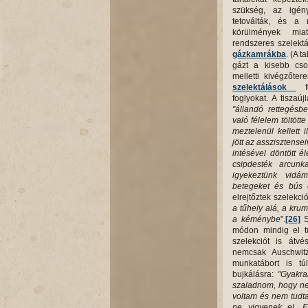
szükség, az igény
tetoválták, és a 
körülmények mia
rendszeres szelektá
gázkamrákba
. (A 
gázt a kisebb cso
melletti kivégzőte
szelektálások
fo
foglyokat. A tiszaú
"állandó rettegésb
való félelem töltötte
meztelenül kellett 
jött az asszisztense
intésével döntött él
csipdesték arcunk
igyekeztünk vidá
betegeket és bús 
elrejtőztek szelekc
a tűhely alá, a krum
a kéménybe
".
[26]
S
módon mindig el t
szelekciót is átvé
nemcsak Auschwitz
munkatábort is tú
bujkálásra:
"Gyakra
szaladnom, hogy ne 
voltam és nem tudta
ne vigyenek el. E