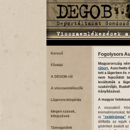
Kereső
Fogolysors A
Magyarország ném
Főoldal
tábort
, Auschwitz-
tett a lágerben és 
A DEGOB-ról
nem fejeződött b
leváltották a lág
szakértőjét, Rudo
A visszaemlékezők
irányításával.
A magyar holokausz
Lágerenciklopédia
A visszatérő H
Idegen szavak,
krematóriumokat, fel
kifejezések
új
"zsidórámpa"
és
állíttatta az egyik
gödröket ásatott a
Támogatóink