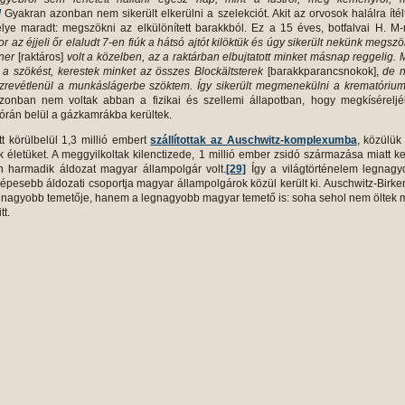
]
Gyakran azonban nem sikerült elkerülni a szelekciót. Akit az orvosok halálra ítél
lye maradt: megszökni az elkülönített barakkból. Ez a 15 éves, botfalvai H. M
or az éjjeli őr elaludt 7-en fiúk a hátsó ajtót kilöktük és úgy sikerült nekünk megszö
iner
[raktáros]
volt a közelben, az a raktárban elbujtatott minket másnap reggelig.
 a szökést, kerestek minket az összes Blockältsterek
[barakkparancsnokok],
de 
szrevétlenül a munkáslágerbe szöktem. Így sikerült megmenekülni a krematórium
onban nem voltak abban a fizikai és szellemi állapotban, hogy megkíséreljé
órán belül a gázkamrákba kerültek.
 körülbelül 1,3 millió embert
szállítottak az Auschwitz-komplexumba
, közülük
ték életüket. A meggyilkoltak kilenctizede, 1 millió ember zsidó származása miatt ke
n harmadik áldozat magyar állampolgár volt.
[29]
Így a világtörténelem legnagy
épesebb áldozati csoportja magyar állampolgárok közül került ki. Auschwitz-Birk
egnagyobb temetője, hanem a legnagyobb magyar temető is: soha sehol nem öltek
itt.