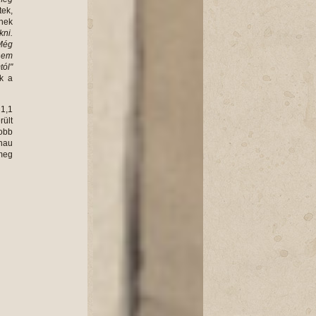
tek,
-nek
kni.
 Még
nem
tól"
k a
 1,1
rült
obb
enau
 meg