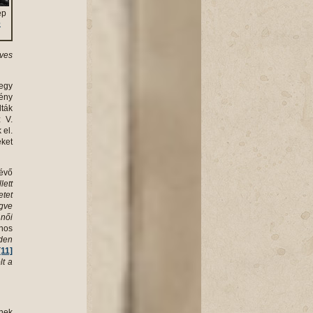
ép
e
éves
 egy
ény
lták
 V.
 el.
eket
lévő
lett
tet
gve
 női
ános
nden
[11]
lt a
knek