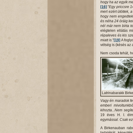
hogy ha az egyik meg
[16]
"
Egy priccsre 1
mert ezért ütöttek, 
hogy nem engedtek 
és néha 24 óráig kell
nél már nem bírta t
elégtelen ellátás mi
répaleves és kis sze
miatt is.
"
[19]
A fogly
vétség is (késés az 
Nem csoda tehát, ho
Latrinabarakk Bir
Vagy én maradok fel
emberi mivoltunkbó
kihozta...Nem segít
19 éves H. I. él
egymással. Csak eze
A Birkenauban rab
tartalékát
képezték