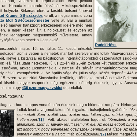
mando, valamint a deportáltaktól elvett javakat
lő ún. Kanada-kommando létszámát. A kulcspozíciókba
t helyezte: Birkenau élére a később belseni fenevad
sef Kramer SS-százados
került, a megsemmisítő zóna
tto Moll SS-főtörzsőrmester
vette át. Bár a munkák
 első magyar transzport érkezésének idejére még nem
esen, a láger készen állt a holokauszt és egyben az
tének legnagyobb megsemmisítő műveletére, amely
ányítójáról kapta nevét: a Höss-akció.
Rudolf Höss
nszportok május 16. és július 11. között érkeztek
gelőzően április végén a németek már két szerelvény indítottak Magyarországr
l, illetve a kistarcsai és bácstopolyai internálótáborokból összegyűjtött zsidókka
k leállítása utáni hetekben, július 22-én és 26-án további két transzport érkeze
zsidókkal, akiket Eichmannék a kistarcsai és sárvári internálótáborokból ma
y nélkül csempésztek ki. Az április vége és július vége között deportált 445 
15 ezren az ausztriai Strasshofba kerültek, a többieket mind Auschwitz-Birken
vül kisebb magyar csoportok még egészen októberig érkeztek, így az Auschwi
sen mintegy
430 ezer magyar zsidót
deportáltak.
kció, "Szauna"
átlagosan három napos vonatút után érkeztek meg a birkenaui rámpára.
Néhányan
tudtak lesni a vagonablakon, őket gyakran balsejtelmek gyötörték. "
Az 
szemerkélt. Sem azelőtt, sem azután nem láttam ilyen szürke eget, i
kietlenséget."
[1]
Volt, akiket halálfélelem fogott el: "
Kinéztünk a va
ablakokon, szörnyű látvány terült szemünk elé. Az egész égbolt piros v
azt gondoltuk, hogy egyenesen odavisznek bennünket a tűzbe. Az idő
emberek elmondták a halotti imát, búcsúzkodtak."
[2]
Mások megpróbál