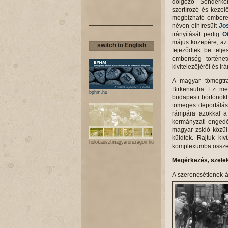
dolgozó Sonderkom
szortírozó és keze
megbízható emberei
néven elhíresült
Jo
irányítását pedig
O
május közepére, az
switch to English
fejeződtek be telj
emberiség történe
kivitelezőjéről és ir
A magyar tömegtra
Birkenauba. Ezt me
bphm.hu
budapesti börtönökbő
tömeges deportáláso
rámpára azokkal a 
kormányzati engedél
magyar zsidó közül 
küldték. Rajtuk kí
holokausztmagyarorszagon.hu
komplexumba össze
Megérkezés, szele
A szerencsétlenek 