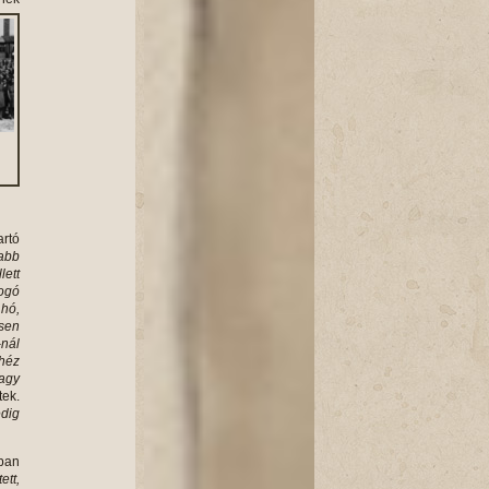
artó
abb
lett
hogó
 hó,
esen
-nál
ehéz
vagy
tek.
dig
kban
ett,